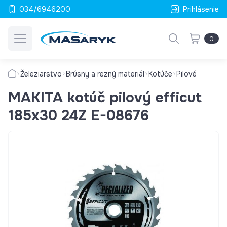
034/6946200
Prihlásenie
0
Železiarstvo
Brúsny a rezný materiál
Kotúče
Pilové
MAKITA kotúč pilový efficut
185x30 24Z E-08676