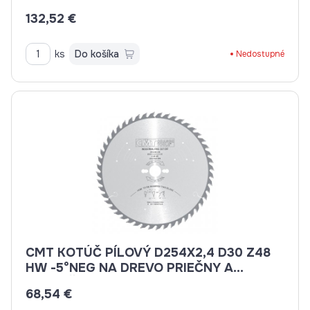
132,52 €
ks
Do košíka
Nedostupné
CMT KOTÚČ PÍLOVÝ D254X2,4 D30 Z48
HW -5°NEG NA DREVO PRIEČNY A
POZDĹŽNY REZ C29404810M
68,54 €