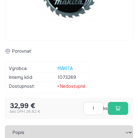
Porovnať
Výrobca:
MAKITA
Interný kód:
1073269
Dostupnosť:
Nedostupné
32,99 €
ks
bez DPH 26,82 €
Vybrať záložku