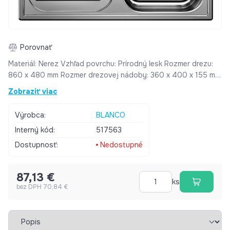
Porovnať
Materiál: Nerez Vzhľad povrchu: Prírodný lesk Rozmer drezu:
860 x 480 mm Rozmer drezovej nádoby: 360 x 400 x 155 mm
Minimálna šířka skrinky: 450 mm Zpôsob montáže: Horná, drez
Zobraziť viac
je usadený nad pracovnou dosku. Orientácia drezu: Otočný
(otvory do drezu Vám zhotovíme podľa požiadavky)
Výrobca:
BLANCO
Provedenie prepadu: Prepad umiestnený na odkapovej ploche
Interný kód:
517563
drezu Rozmer výrezu: 842 x 462 mm Obsah balenia: Nerezový
drez, Príchytky a tesnenia, Výpusť 1 1/2, sifón s odbočkou.
Dostupnosť:
Nedostupné
87,13 €
ks
bez DPH 70,84 €
Vybrať záložku