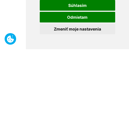
Súhlasím
Odmietam
Zmeniť moje nastavenia
Benefity
Široký sortiment
Odborné poradenstvo
30 rokov na trhu