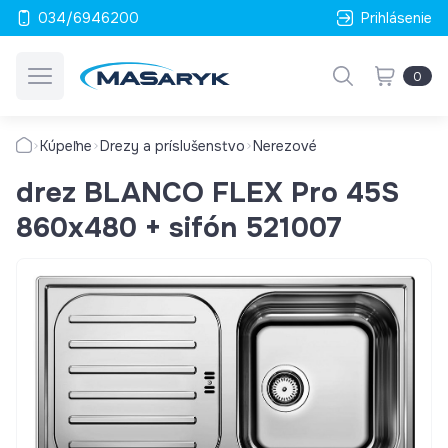
034/6946200
Prihlásenie
0
Kúpeľne
Drezy a príslušenstvo
Nerezové
drez BLANCO FLEX Pro 45S
860x480 + sifón 521007