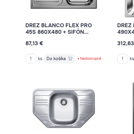
DREZ BLANCO FLEX PRO
DREZ 
45S 860X480 + SIFÓN
490X4
521007
NEREZ 
87,13 €
312,63
ks
Do košíka
k
Nedostupné