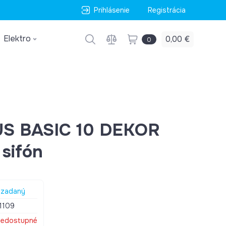
Prihlásenie
Registrácia
Elektro
0,00 €
0
US BASIC 10 DEKOR
sifón
zadaný
1109
edostupné