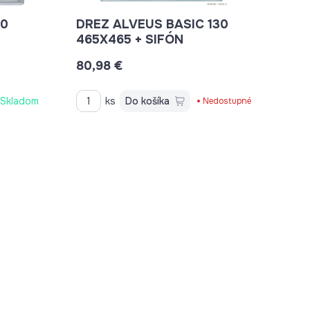
10
DREZ ALVEUS BASIC 130
465X465 + SIFÓN
80,98 €
Skladom
ks
Do košíka
Nedostupné