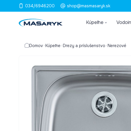
034/6946200
shop@masmasaryk.sk
Kúpeľne
Vodoin
Domov
Kúpeľne
Drezy a príslušenstvo
Nerezové