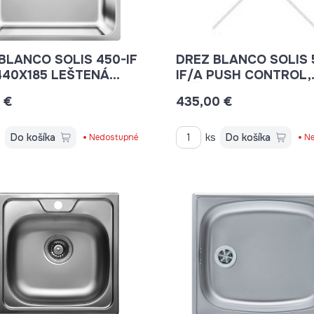
BLANCO SOLIS 450-IF
DREZ BLANCO SOLIS 
40X185 LEŠTENÁ
IF/A PUSH CONTROL,
526 121+ SIF.
LEŠTENÁ NEREZ + SIF
 €
435,00 €
s
Do košíka
ks
Do košíka
Nedostupné
Ne