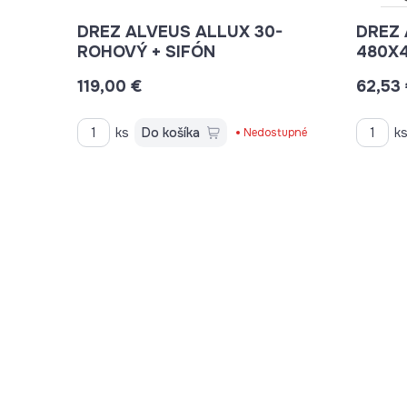
DREZ ALVEUS ALLUX 30-
DREZ 
ROHOVÝ + SIFÓN
480X
119,00 €
62,53
ks
Do košíka
k
Nedostupné