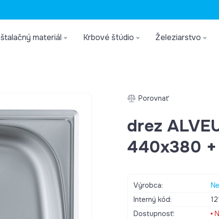
štalačný materiál
Krbové štúdio
Železiarstvo
Porovnať
drez ALVE
440x380 + 
Výrobca:
Ne
Interný kód:
12
Dostupnosť:
N