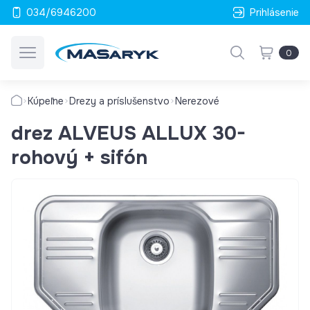
034/6946200
Prihlásenie
0
Kúpeľne
Drezy a príslušenstvo
Nerezové
drez ALVEUS ALLUX 30-
rohový + sifón