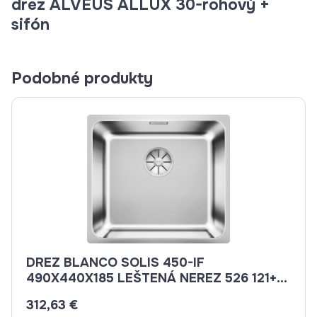
drez ALVEUS ALLUX 30-rohový +
sifón
Podobné produkty
DREZ BLANCO SOLIS 450-IF
490X440X185 LEŠTENÁ NEREZ 526 121+
SIF.
312,63 €