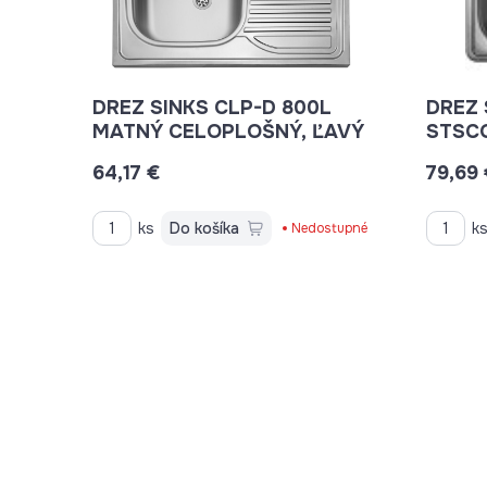
DREZ SINKS CLP-D 800L
DREZ 
MATNÝ CELOPLOŠNÝ, ĽAVÝ
STSC
64,17 €
79,69
ks
Do košíka
k
Nedostupné