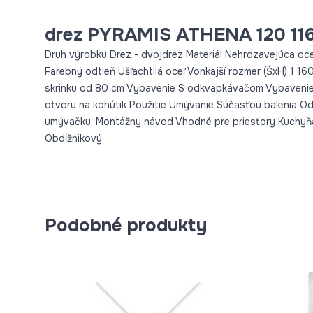
drez PYRAMIS ATHENA 120 116
Druh výrobku Drez - dvojdrez Materiál Nehrdzavejúca oc
Farebný odtieň Ušľachtilá oceľ Vonkajší rozmer (ŠxH) 1
skrinku od 80 cm Vybavenie S odkvapkávačom Vybavenie ve
otvoru na kohútik Použitie Umývanie Súčasťou balenia Od
umývačku, Montážny návod Vhodné pre priestory Kuchyňa 
Obdĺžnikový
Podobné produkty