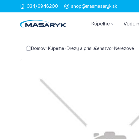
034/6946200
shop@masmasaryk.sk
Kúpeľne
Vodoin
Domov
Kúpeľne
Drezy a príslušenstvo
Nerezové