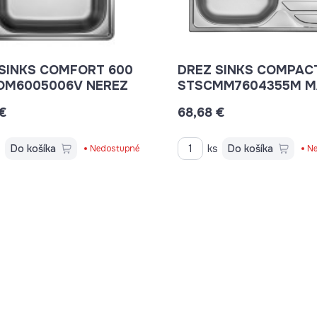
SINKS COMFORT 600
DREZ SINKS COMPAC
OM6005006V NEREZ
STSCMM7604355M M
NEREZ
 €
68,68 €
s
Do košíka
ks
Do košíka
Nedostupné
Ne