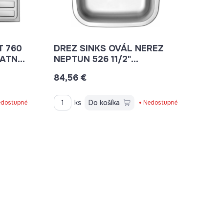
T 760
DREZ SINKS OVÁL NEREZ
ATNÝ
NEPTUN 526 11/2"
STSNEM5264326M
84,56 €
ks
Do košíka
dostupné
Nedostupné