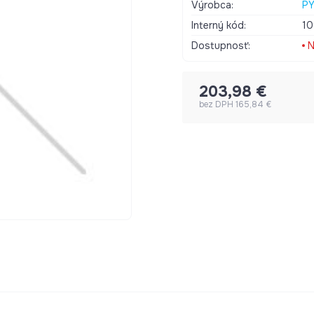
Umývanie Súčasťou balenia 
Výrobca:
PY
na umývačku, Montážny náv
Interný kód:
1
Oblasť použitia Interiér Tva
Dostupnosť:
N
203,98 €
bez DPH 165,84 €