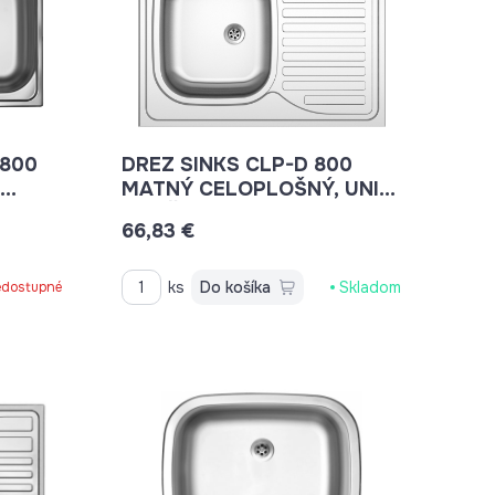
 800
DREZ SINKS CLP-D 800
MATNÝ CELOPLOŠNÝ, UNIV.
OTOČNÝ SI
66,83 €
STSCPM8006005M
ks
Do košíka
Skladom
dostupné