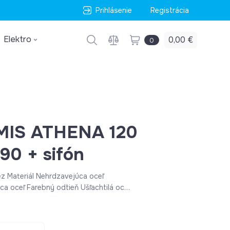
Prihlásenie
Registrácia
Elektro
0,00 €
0
MIS ATHENA 120
90 + sifón
ez Materiál Nehrdzavejúca oceľ
a oceľ Farebný odtieň Ušľachtilá oceľ
60 mm x 500 mm Vhodné pre Spodnú
e S odkvapkávačom Vybavenie ventila
a Bez otvoru na kohútik Použitie