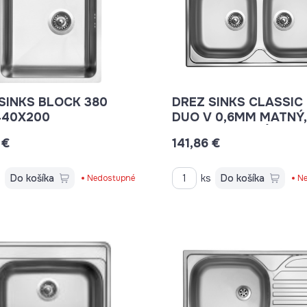
SINKS BLOCK 380
DREZ SINKS CLASSIC
440X200
DUO V 0,6MM MATNÝ,
800X500 + SIFÓN
 €
141,86 €
s
Do košíka
ks
Do košíka
Nedostupné
Ne