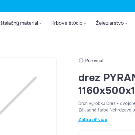
štalačný materiál
Krbové štúdio
Železiarstvo
Porovnať
drez PYRA
1160x500x1
Druh výrobku Drez - dvojdr
Základná farba Nehrdzavejúc
Vonkajší rozmer (ŠxH) 1 1
Zobraziť viac
skrinku od 80 cm Vybaveni
Sieťkový ventil 3 1" Variant