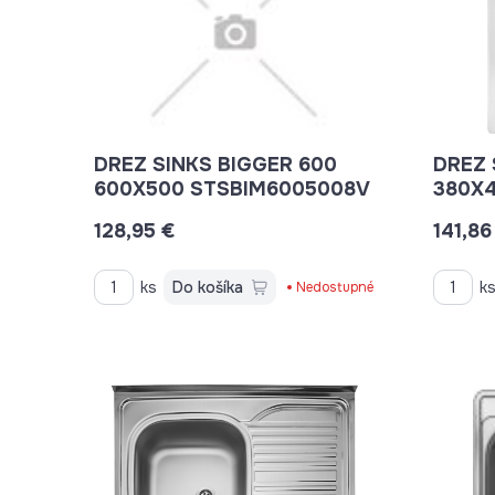
DREZ SINKS BIGGER 600
DREZ 
600X500 STSBIM6005008V
380X
128,95 €
141,86
ks
Do košíka
k
Nedostupné