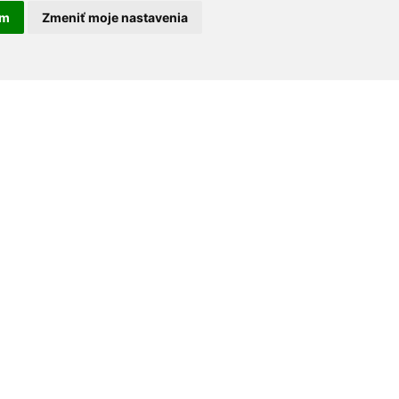
am
Zmeniť moje nastavenia
30 rokov na trhu