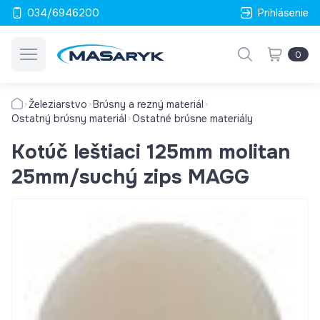
034/6946200
Prihlásenie
0
Železiarstvo
Brúsny a rezný materiál
Ostatný brúsny materiál
Ostatné brúsne materiály
Kotúč leštiaci 125mm molitan
25mm/suchý zips MAGG