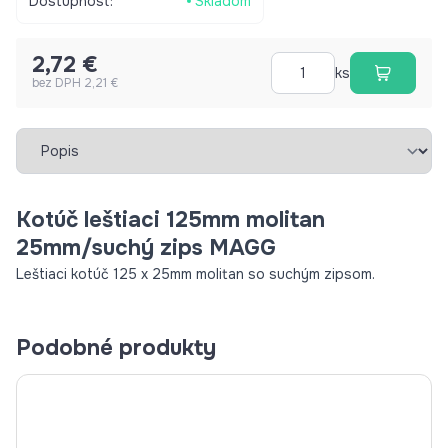
Dostupnosť:
Skladom
2,72 €
ks
bez DPH 2,21 €
Vybrať záložku
Kotúč leštiaci 125mm molitan
25mm/suchý zips MAGG
Leštiaci kotúč 125 x 25mm molitan so suchým zipsom.
Podobné produkty