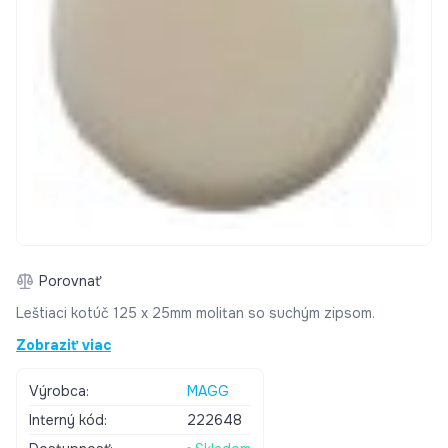
Porovnať
Leštiaci kotúč 125 x 25mm molitan so suchým zipsom.
Zobraziť viac
Výrobca:
MAGG
Interný kód:
222648