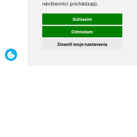
návštevníci prichádzajú.
Súhlasím
Odmietam
Zmeniť moje nastavenia
Benefity
Široký sortiment
Odborné poradenstvo
30 rokov na trhu