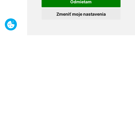
Odmietam
Zmeniť moje nastavenia
Benefity
Široký sortiment
Odborné poradenstvo
30 rokov na trhu
Naše predajne