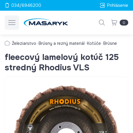
034/6946200
Prihlásenie
0
Železiarstvo
Brúsny a rezný materiál
Kotúče
Brúsne
fleecový lamelový kotúč 125
stredný Rhodius VLS