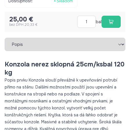
Dostupnosť:
Skladom
životnosť. Povrchová úprava: galvanicky pozinkovaná ocel
25,00 €
bal
bez DPH 20,33 €
Vybrať záložku
Konzola nerez sklopná 25cm/ksbal 120
kg
Popis prvku Konzola slouží převážně k upevňování potrubí
přímo na stěnu. Dalšími možnostmi použití jsou upevnění a
konstrukce na stropě nebo na podlaze. V spojení s
montážnymi nosníkami a ostatnými vhodnými prvkami, je
možné pomocou týchto konzol, vytvoriť veľký počet
konštrukčných riešení. Krytka, ktorá sa dá ľahko odobrať je
súčasťou konzole. Masivné a stabilné uchytenie. Široká škála
rozmerov a dĺžok. Kvalitná povrchová úprava pre dlhú