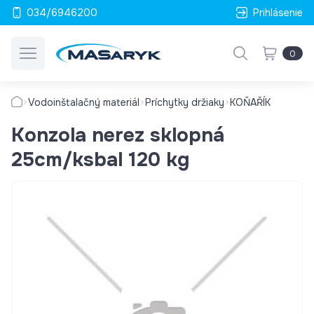
034/6946200
Prihlásenie
0
Vodoinštalačný materiál
Príchytky držiaky
KOŇAŘÍK
Konzola nerez sklopná
25cm/ksbal 120 kg