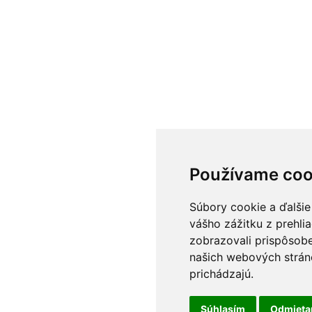
Používame coo
Súbory cookie a ďalšie
vášho zážitku z prehli
zobrazovali prispôsobe
našich webových stráno
prichádzajú.
Súhlasím
Odmiet