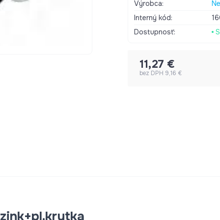
ľahko odobrať je súčasťou konzole. Masivné a stabi
Výrobca:
Ne
Široká škála rozmerov a dĺžok. Kvalitná povrchová úprava pre
Interný kód:
1
životnosť. Povrchová
Dostupnosť:
S
11,27 €
bez DPH 9,16 €
ink+pl.krytka