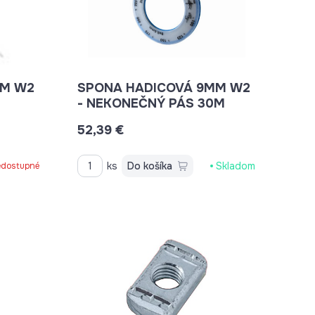
MM W2
SPONA HADICOVÁ 9MM W2
M
- NEKONEČNÝ PÁS 30M
52,39 €
ks
Do košíka
Skladom
dostupné