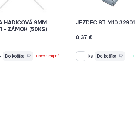
A HADICOVÁ 9MM
JEZDEC ST M10 32901
W2/W1 - ZÁMOK (50KS)
0,37 €
€
S
Do košíka
ks
Do košíka
Nedostupné