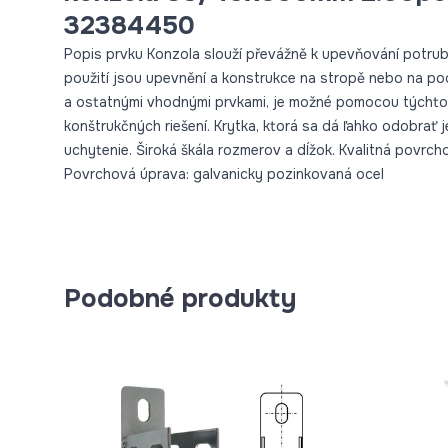
32384450
Popis prvku Konzola slouží převážně k upevňování potrub
použití jsou upevnění a konstrukce na stropě nebo na po
a ostatnými vhodnými prvkami, je možné pomocou týchto 
konštrukčných riešení. Krytka, ktorá sa dá ľahko odobrať 
uchytenie. Široká škála rozmerov a dĺžok. Kvalitná povrch
Povrchová úprava: galvanicky pozinkovaná ocel
Podobné produkty