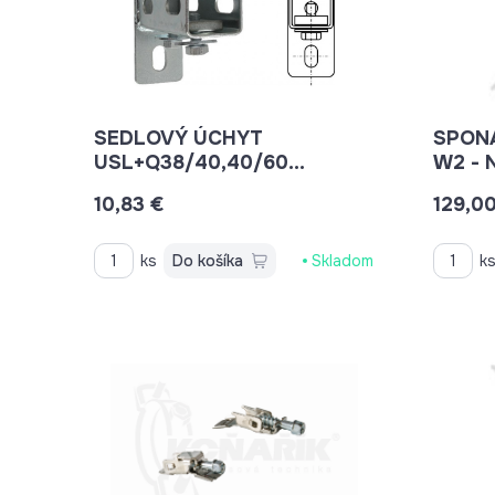
SEDLOVÝ ÚCHYT
SPON
USL+Q38/40,40/60
35000255
10,83 €
129,0
ks
Do košíka
Skladom
k