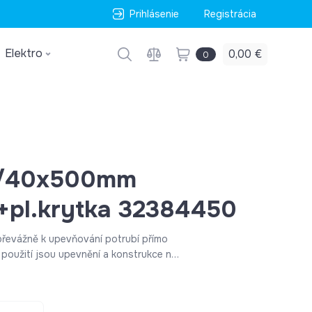
Prihlásenie
Registrácia
Elektro
0,00 €
0
8/40x500mm
+pl.krytka 32384450
 použití jsou upevnění a konstrukce na
, je možné pomocou týchto konzol,
ní. Krytka, ktorá sa dá