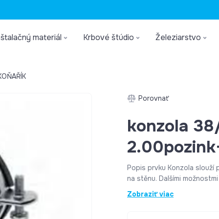
štalačný materiál
Krbové štúdio
Železiarstvo
KOŇAŘÍK
Porovnať
konzola 3
2.00pozink
Popis prvku Konzola slouží převážně k upevňování potrubí přímo
na stěnu. Dalšími možnostmi
stropě nebo na podlaze. V spojení s montážnymi nosníkami a
Zobraziť viac
ostatnými vhodnými prvkami
vytvoriť veľký počet konštrukčných rieše