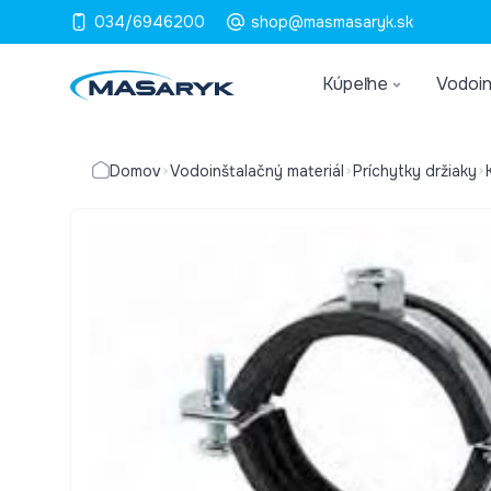
034/6946200
shop@masmasaryk.sk
Kúpeľne
Vodoin
Domov
Vodoinštalačný materiál
Príchytky držiaky