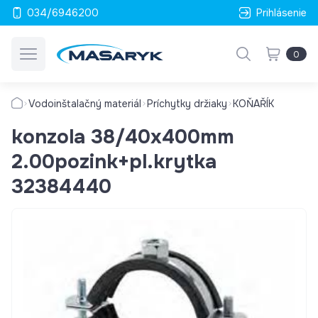
034/6946200
Prihlásenie
0
Vodoinštalačný materiál
Príchytky držiaky
KOŇAŘÍK
konzola 38/40x400mm
2.00pozink+pl.krytka
32384440