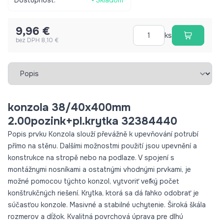
životnosť. Povrchová úprava: galvanicky pozinkovaná ocel
9,96 €
ks
bez DPH 8,10 €
Vybrať záložku
konzola 38/40x400mm
2.00pozink+pl.krytka 32384440
Popis prvku Konzola slouží převážně k upevňování potrubí
přímo na stěnu. Dalšími možnostmi použití jsou upevnění a
konstrukce na stropě nebo na podlaze. V spojení s
montážnymi nosníkami a ostatnými vhodnými prvkami, je
možné pomocou týchto konzol, vytvoriť veľký počet
konštrukčných riešení. Krytka, ktorá sa dá ľahko odobrať je
súčasťou konzole. Masivné a stabilné uchytenie. Široká škála
rozmerov a dĺžok. Kvalitná povrchová úprava pre dlhú