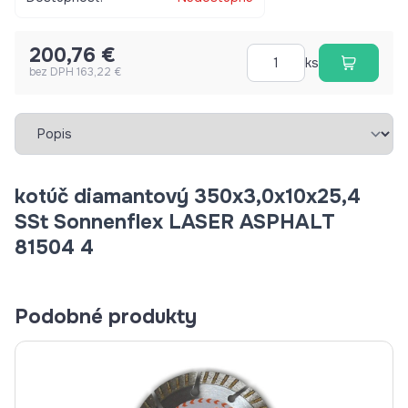
200,76 €
ks
bez DPH 163,22 €
Vybrať záložku
kotúč diamantový 350x3,0x10x25,4
SSt Sonnenflex LASER ASPHALT
81504 4
Podobné produkty