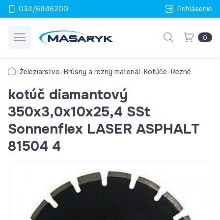
034/6946200
Prihlásenie
0
Železiarstvo
Brúsny a rezný materiál
Kotúče
Rezné
kotúč diamantový
350x3,0x10x25,4 SSt
Sonnenflex LASER ASPHALT
81504 4