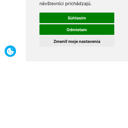
návštevníci prichádzajú.
Súhlasím
Odmietam
Zmeniť moje nastavenia
Benefity
Široký sortiment
Odborné poradenstvo
30 rokov na trhu