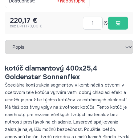
Dostupnosť:
Nedostupné
kabrinec Pre stroje: uhlové brúsky, rezače špár do 7,5 kW,
benzínové rozbrusovacie píly, kápovacie píly V ponuke viac
220,17 €
rozmerov. 400 x 3,2 x 25,4 mm, výška seg. 12, 81124
KS
bez DPH 179,00 €
Vybrať záložku
kotúč diamantový 400x25,4
Goldenstar Sonnenflex
Špeciálna konštrukcia segmentov v kombinácii s otvormi v
oceľovom tele kotúča vytvára veľmi dobrý chladiaci efekt a
umožňuje použitie týchto kotúčov za extrémnych okolností.
Má tiež pozitívny vplyv na životnosť kotúča. Tento kotúč je
navrhnutý pre rezanie všetkých tvrdých materiálov bez
nutnosti prestávok na chladenie. Laserové spájkovanie
zaisťuje najvyššiu možnú bezpečnosť. Použitie: betón,
armovaný betón, tvrdý prírodný a umelý kameň, škridla, tvrdý