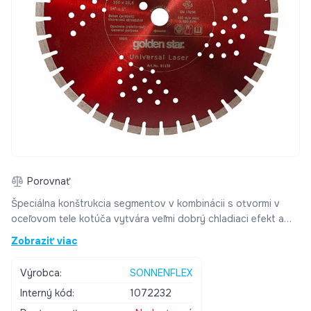
Porovnať
Špeciálna konštrukcia segmentov v kombinácii s otvormi v
oceľovom tele kotúča vytvára veľmi dobrý chladiaci efekt a
umožňuje použitie týchto kotúčov za extrémnych okolností.
Zobraziť viac
Má tiež pozitívny vplyv na životnosť kotúča. Tento kotúč je
navrhnutý pre rezanie všetkých tvrdých materiálov bez
Výrobca:
SONNENFLEX
nutnosti prestávok na chladenie. Laserové spájkovanie
Interný kód:
1072232
zaisťuje najvyššiu možnú bezpečnosť. Použitie: betón,
armovaný betón, tvrdý prírodný a umelý kameň, škridla, tvrdý