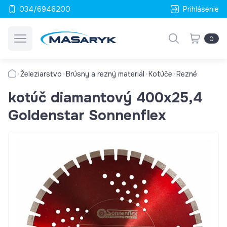
034/6946200
Prihlásenie
0
Železiarstvo
Brúsny a rezný materiál
Kotúče
Rezné
kotúč diamantový 400x25,4
Goldenstar Sonnenflex