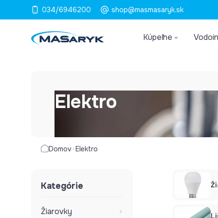
034/6946200
shop@masmasaryk.sk
Kúpeľne
Vodoin
Elektro
Domov
Elektro
Kategórie
Ž
Žiarovky
Li