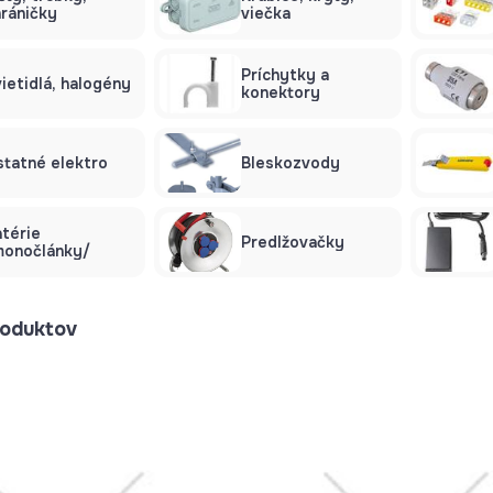
ráničky
viečka
Príchytky a
ietidlá, halogény
konektory
statné elektro
Bleskozvody
térie
Predlžovačky
monočlánky/
oduktov