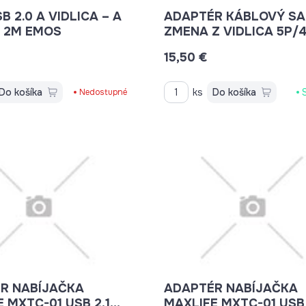
B 2.0 A VIDLICA – A
ADAPTÉR KÁBLOVÝ SA
A 2M EMOS
ZMENA Z VIDLICA 5P/
NA DOMOVÁ ZÁSUVKA
15,50 €
Do košíka
ks
Do košíka
Nedostupné
R NABÍJAČKA
ADAPTÉR NABÍJAČKA
 MXTC-01 USB 2,1A
MAXLIFE MXTC-01 USB 