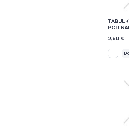
TABULK
POD NA
VYPNU
2,50 €
SPÍNAČI
Do