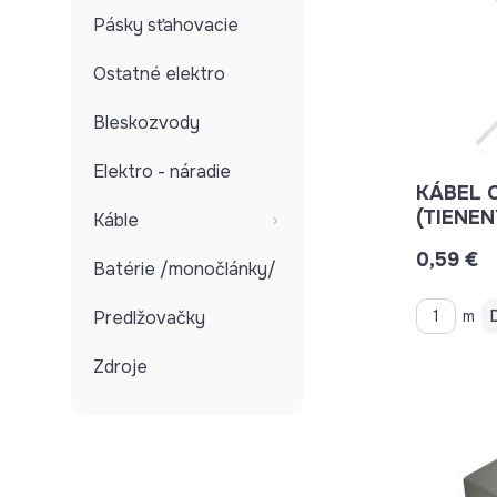
Pásky sťahovacie
Ostatné elektro
Bleskozvody
Elektro - náradie
KÁBEL 
(TIENEN
Káble
VONKAJ
0,59 €
Batérie /monočlánky/
Predlžovačky
m
Zdroje