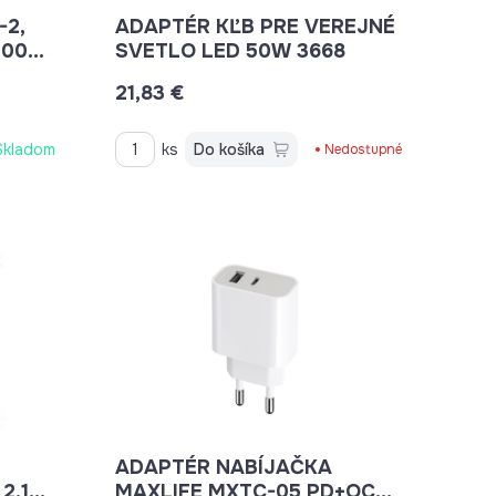
-2,
ADAPTÉR KĽB PRE VEREJNÉ
400V
SVETLO LED 50W 3668
 230V
21,83 €
Skladom
ks
Do košíka
Nedostupné
ADAPTÉR NABÍJAČKA
2,1A
MAXLIFE MXTC-05 PD+QC