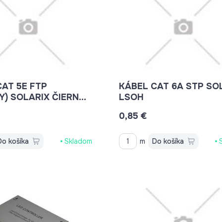
CAT 5E FTP
KÁBEL CAT 6A STP SO
Y) SOLARIX ČIERNY
LSOH
ŠÍ
0,85 €
Do košíka
Skladom
m
Do košíka