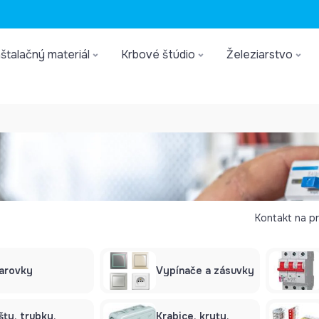
štalačný materiál
Krbové štúdio
Železiarstvo
Kontakt na pr
iarovky
Vypínače a zásuvky
šty, trubky,
Krabice, kryty,