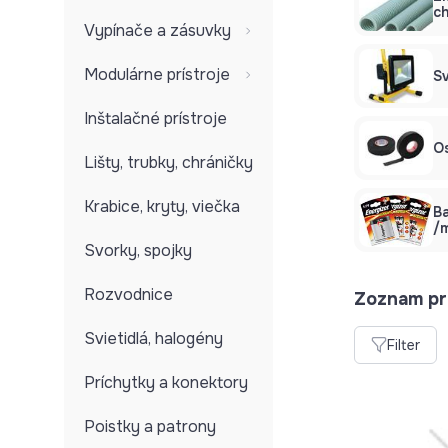
ch
Vypínače a zásuvky
Modulárne prístroje
Sv
Inštalačné prístroje
O
Lišty, trubky, chráničky
Krabice, kryty, viečka
Ba
/
Svorky, spojky
Rozvodnice
Zoznam pr
Svietidlá, halogény
Filter
Príchytky a konektory
Poistky a patrony