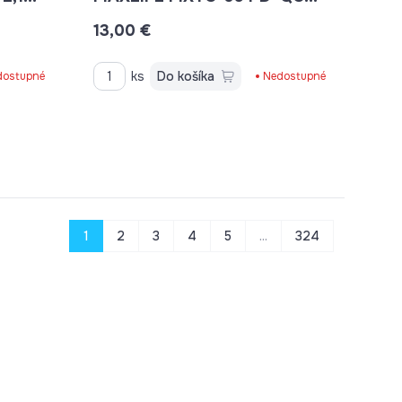
USB-C 20W BIELA
13,00 €
OEM0100907
ks
Do košíka
dostupné
Nedostupné
1
2
3
4
5
...
324