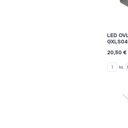
LED OV
GXLS04
20,50 €
ks