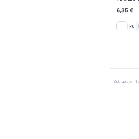
BIELA
6,35 €
ks
Zobrazujem
1