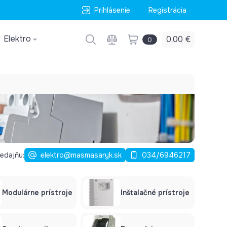
Prihlásenie
Registrácia
Elektro
0,00 €
0
edajňu:
elektro@masmasaryk.sk
034/6946217
Modulárne prístroje
Inštalačné prístroje