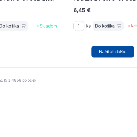
ČIERNA
6,45 €
Do košíka
Skladom
ks
Do košíka
Ne
Načítať ďalšie
až
15
z
4858
položiek