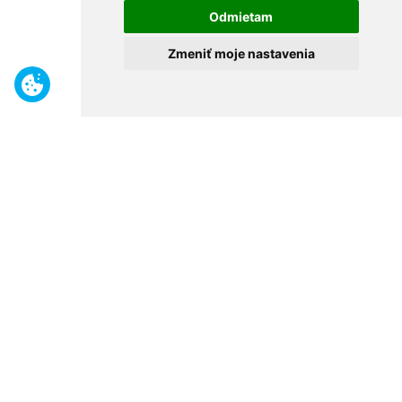
Odmietam
Zmeniť moje nastavenia
Benefity
Široký sortiment
Odborné poradenstvo
30 rokov na trhu
Naše predajne