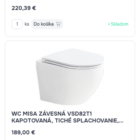
220,39 €
ks
Do košíka
Skladom
WC MISA ZÁVESNÁ VSD82T1
KAPOTOVANÁ, TICHÉ SPLACHOVANIE,
RIMLESS, 495X360X370, VR. SEDÁTKA
189,00 €
CSS113S