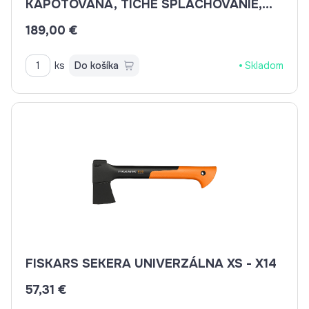
KAPOTOVANÁ, TICHÉ SPLACHOVANIE,
RIMLESS, 495X360X370, VR. SEDÁTKA
189,00 €
CSS113S
ks
Do košíka
Skladom
FISKARS SEKERA UNIVERZÁLNA XS - X14
57,31 €