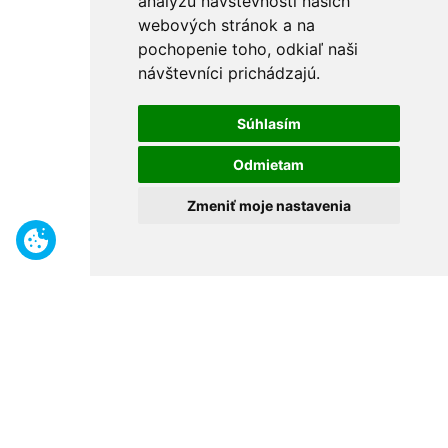
analýzu návštevnosti našich
webových stránok a na
pochopenie toho, odkiaľ naši
návštevníci prichádzajú.
Súhlasím
Odmietam
Zmeniť moje nastavenia
Benefity
Široký sortiment
Odborné poradenstvo