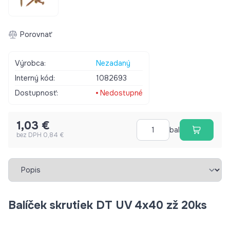
Porovnať
Výrobca:
Nezadaný
Interný kód:
1082693
Dostupnosť:
Nedostupné
1,03 €
bal
bez DPH 0,84 €
Vybrať záložku
Balíček skrutiek DT UV 4x40 zž 20ks