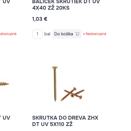
T UV
BALÍČEK SKRUTIEK DT UV
4X40 ZŽ 20KS
1,03 €
bal
Do košíka
dostupné
Nedostupné
T UV
SKRUTKA DO DREVA ZHX
DT UV 5X110 ZŽ