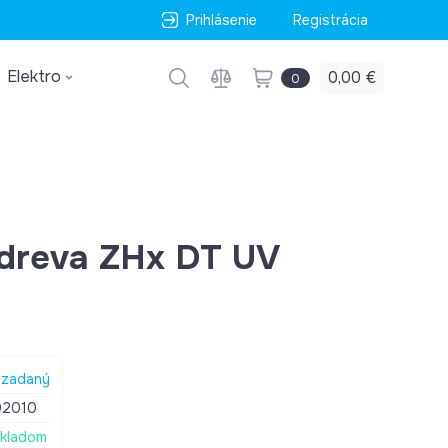
Prihlásenie
Registrácia
Elektro
0,00 €
0
 dreva ZHx DT UV
zadaný
02010
kladom