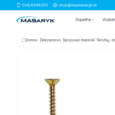
034/6946200
shop@masmasaryk.sk
Kúpeľne
Vodoin
Domov
Železiarstvo
Spojovací materiál
Skrutky
d