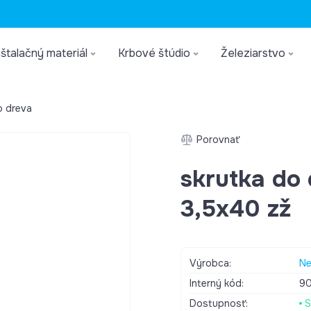
štalačný materiál
Krbové štúdio
Železiarstvo
o dreva
Porovnať
skrutka do
3,5x40 zž
Výrobca:
Ne
Interný kód:
9
Dostupnosť:
S