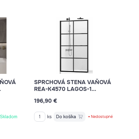
AŇOVÁ
SPRCHOVÁ STENA VAŇOVÁ
REA-K4570 LAGOS-1
RACIA
80X140 ČIERNA OTVÁRACIA
196,90 €
S OKIENKAMI
Skladom
ks
Do košíka
Nedostupné