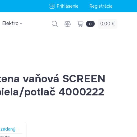
Prihlásenie
Registrácia
Elektro
0,00 €
0
stena vaňová SCREEN
iela/potlač 4000222
zadaný