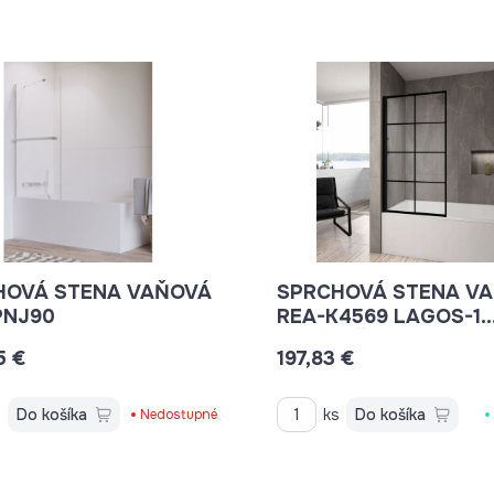
HOVÁ STENA VAŇOVÁ
SPRCHOVÁ STENA V
PNJ90
REA-K4569 LAGOS-1
70X140 ČIERNA OTVÁ
5 €
197,83 €
S OKIENKAMI
s
Do košíka
ks
Do košíka
Nedostupné