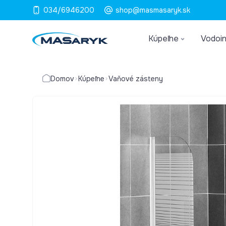
034/6946200
shop@masmasaryk.sk
Kúpeľne
Vodoin
Domov
Kúpeľne
Vaňové zásteny