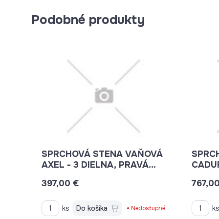
Podobné produkty
SPRCHOVÁ STENA VAŇOVÁ
SPRC
AXEL - 3 DIELNA, PRAVÁ
CADU
VZA3AX120P
POSUV
397,00 €
767,0
ČÍRE 
ks
Do košíka
k
Nedostupné