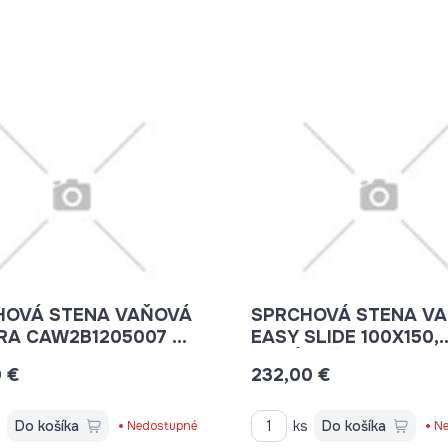
HOVÁ STENA VAŇOVÁ
SPRCHOVÁ STENA V
RA CAW2B1205007 S
EASY SLIDE 100X150,
NÝM DIELOM, CR,
CHRÓM, ČÍRE SKLO,
0 €
232,00 €
SKLO
UNIVERZÁLNA Ľ/P
s
Do košíka
ks
Do košíka
Nedostupné
Ne