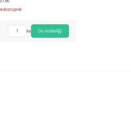
3736
edostupné
ks
Do košíka