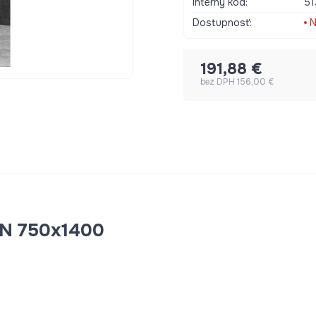
Interný kód:
51
Dostupnosť:
N
191,88 €
bez DPH 156,00 €
EN 750x1400