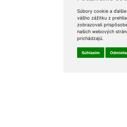
Súbory cookie a ďalšie
vášho zážitku z prehli
zobrazovali prispôsobe
našich webových stráno
prichádzajú.
Súhlasím
Odmiet
t
Odborné poradenstvo