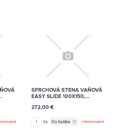
AŇOVÁ
SPRCHOVÁ STENA VAŇOVÁ
EASY SLIDE 100X150,
ČIERNA, ČÍRE SKLO,
272,00 €
UNIVERZÁLNA Ľ/P
ks
Do košíka
dostupné
Nedostupné