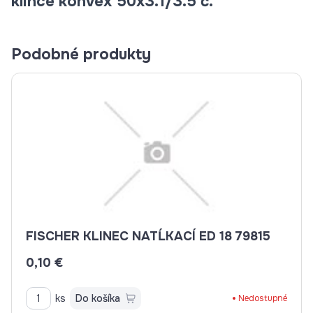
klince konvex 50x3.1/3.5 č.
Podobné produkty
FISCHER KLINEC NATĹKACÍ ED 18 79815
0,10 €
ks
Do košíka
Nedostupné