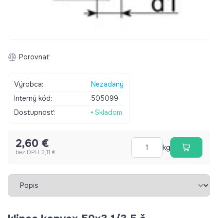
Porovnať
Výrobca:
Nezadaný
Interný kód:
505099
Dostupnosť:
Skladom
2,60 €
kg
bez DPH 2,11 €
Vybrať záložku