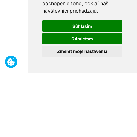
pochopenie toho, odkiaľ naši
návštevníci prichádzajú.
Súhlasím
Odmietam
Zmeniť moje nastavenia
Benefity
Široký sortiment
Odborné poradenstvo
30 rokov na trhu