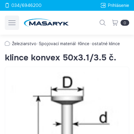
034/6946200
Prihlásenie
0
Železiarstvo
Spojovací materiál
Klince
ostatné klince
klince konvex 50x3.1/3.5 č.