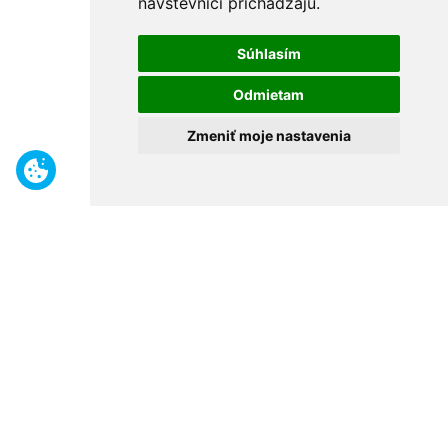
návštevníci prichádzajú.
Súhlasím
Odmietam
Zmeniť moje nastavenia
Benefity
Široký sortiment
Odborné poradenstvo
30 rokov na trhu