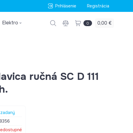
Prihlásenie
Registrácia
Elektro
0,00 €
0
avica ručná SC D 111
h.
zadaný
8356
edostupné