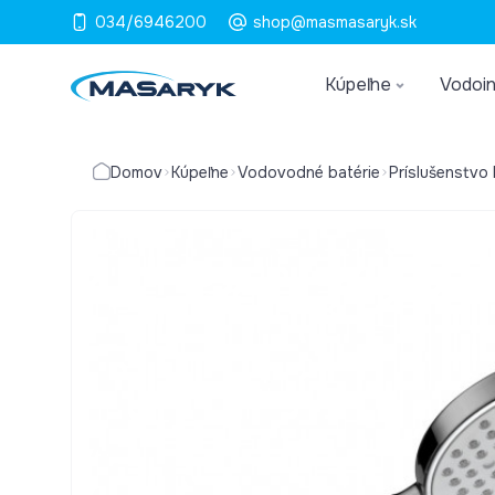
034/6946200
shop@masmasaryk.sk
Kúpeľne
Vodoin
Domov
Kúpeľne
Vodovodné batérie
Príslušenstvo 