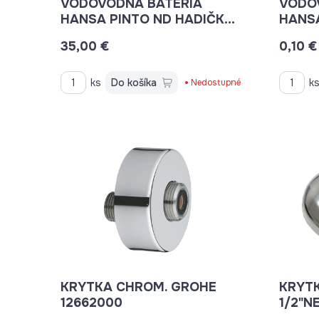
VODOVODNÁ BATÉRIA
VODO
HANSA PINTO ND HADIČKY
HANSA
K BATÉRII LAVÝ ZÁVIT
OBME
35,00 €
0,10 €
601481/2
59914
ks
Do košíka
k
Nedostupné
KRYTKA CHROM. GROHE
KRYT
12662000
1/2"N