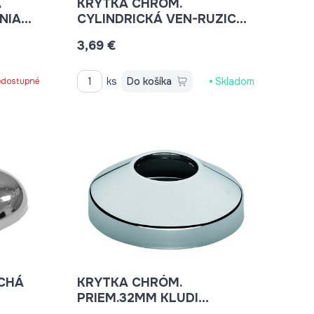
A
KRYTKA CHROM.
NIACE
CYLINDRICKÁ VEN-RUZICA-
1 K BATÉRIÁM VENUS
3,69 €
ks
Do košíka
Skladom
dostupné
CHÁ
KRYTKA CHRÓM.
PRIEM.32MM KLUDI
81074705-00 PRIEM. 80MM,