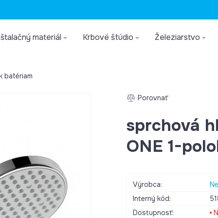
štalačný materiál
Krbové štúdio
Železiarstvo
k batériam
Porovnať
sprchová hl
ONE 1-polo
Výrobca:
Ne
Interný kód:
51
Dostupnosť:
N