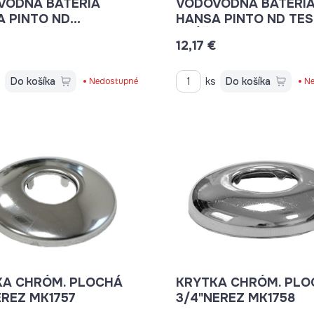
VODNÁ BATÉRIA
VODOVODNÁ BATÉRI
 PINTO ND
HANSA PINTO ND TES
DZOVAČ 120°
KRÚŽKY 59914485
12,17 €
489
s
Do košíka
ks
Do košíka
Nedostupné
Ne
KA CHRÓM. PLOCHÁ
KRYTKA CHRÓM. PLO
EREZ MK1757
3/4"NEREZ MK1758