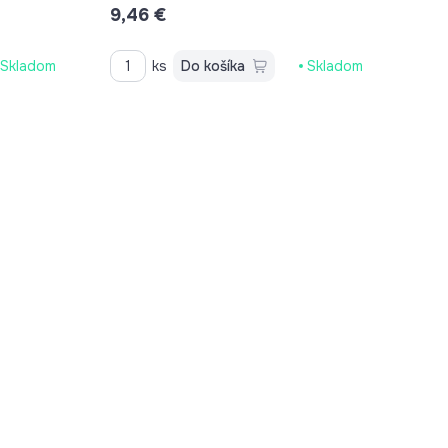
9,46 €
VÝŠKA 26MM
Skladom
ks
Do košíka
Skladom