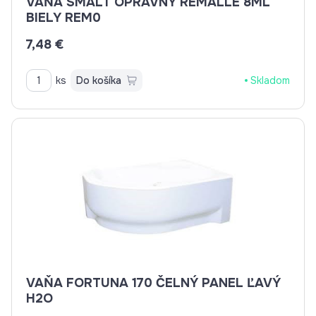
VAŇA SMALT OPRAVNÝ REMALLE 8ML
BIELY REM0
7,48 €
ks
Do košíka
Skladom
VAŇA FORTUNA 170 ČELNÝ PANEL ĽAVÝ
H2O