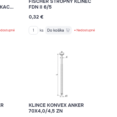
FISCHER STROPNÝ KLINEC
KACÍ
FDN II 6/5
0,32 €
ks
Do košíka
dostupné
Nedostupné
ER
KLINCE KONVEX ANKER
70X4,0/4,5 ZN