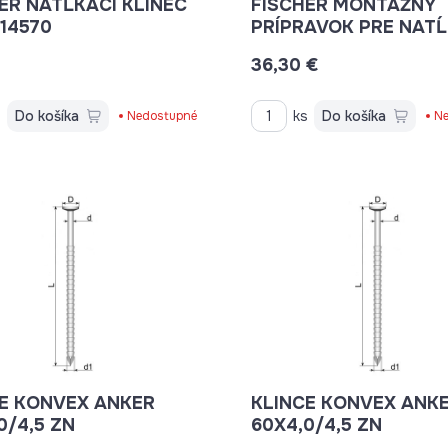
ER NATĹKACÍ KLINEC
FISCHER MONTÁŽNY
 14570
PRÍPRAVOK PRE NATĹ
KLINEC SZE 18 552149
36,30 €
s
Do košíka
ks
Do košíka
Nedostupné
Ne
E KONVEX ANKER
KLINCE KONVEX ANK
50X4,0/4,5 ZN
60X4,0/4,5 ZN