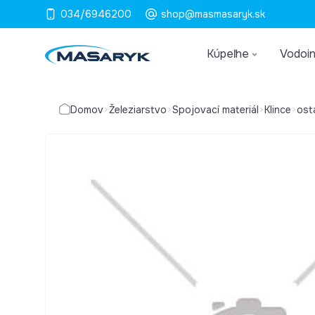
034/6946200
shop@masmasaryk.sk
Kúpeľne
Vodoin
Domov
Železiarstvo
Spojovací materiál
Klince
ost