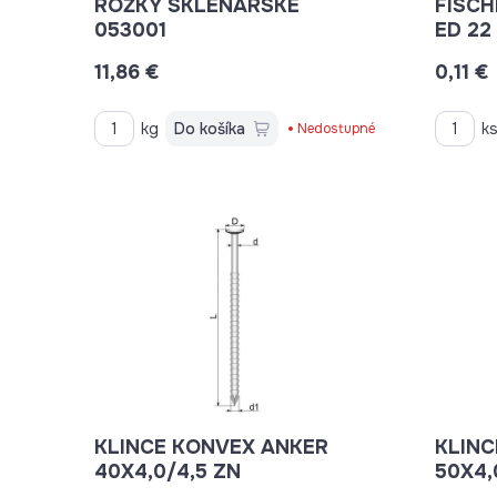
ROŽKY SKLENÁRSKE
FISCH
053001
ED 22
11,86 €
0,11 €
kg
Do košíka
k
Nedostupné
KLINCE KONVEX ANKER
KLINC
40X4,0/4,5 ZN