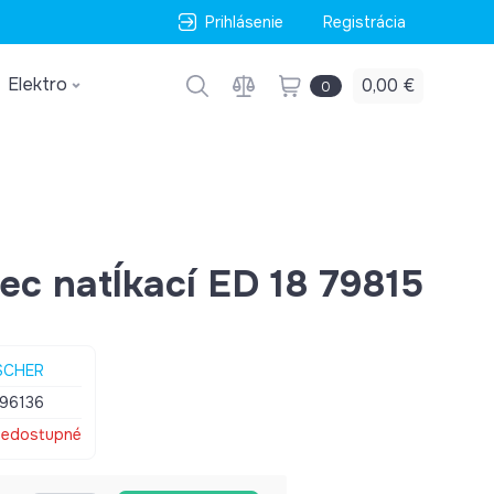
Prihlásenie
Registrácia
Elektro
0,00 €
0
nec natĺkací ED 18 79815
SCHER
96136
edostupné