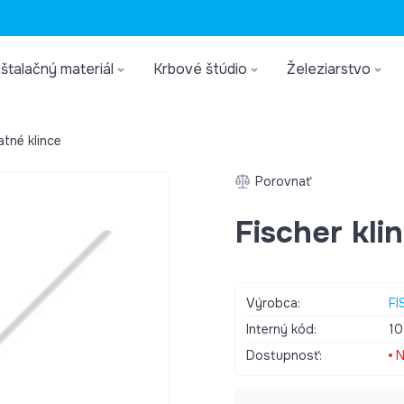
štalačný materiál
Krbové štúdio
Železiarstvo
atné klince
Porovnať
Fischer kli
Výrobca:
FI
Interný kód:
10
Dostupnosť:
N