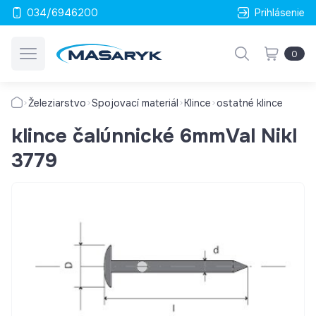
034/6946200
Prihlásenie
0
Železiarstvo
Spojovací materiál
Klince
ostatné klince
klince čalúnnické 6mmVal Nikl
3779