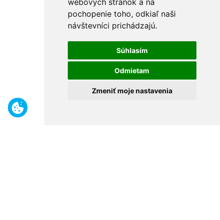
webových stránok a na
pochopenie toho, odkiaľ naši
návštevníci prichádzajú.
Súhlasím
Odmietam
Zmeniť moje nastavenia
Benefity
Široký sortiment
Odborné poradenstvo
30 rokov na trhu