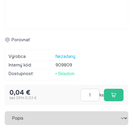
Porovnať
Výrobca:
Nezadaný
Interný kód:
909809
Dostupnosť:
Skladom
0,04 €
ks
bez DPH 0,03 €
Vybrať záložku