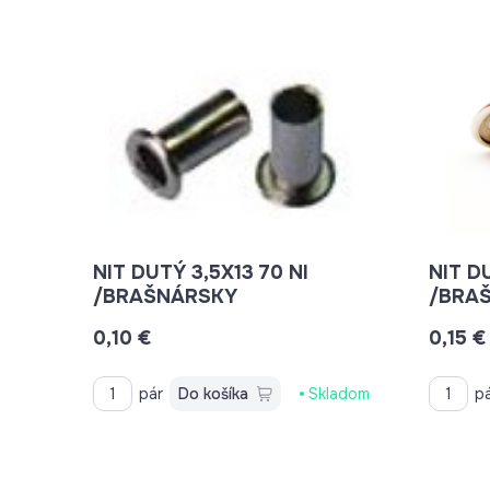
NIT DUTÝ 3,5X13 70 NI
NIT D
/BRAŠNÁRSKY
/BRA
0,10 €
0,15 €
pár
Do košíka
Skladom
p