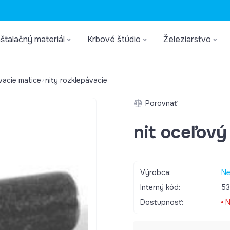
štalačný materiál
Krbové štúdio
Železiarstvo
ovacie matice
nity rozklepávacie
Porovnať
nit oceľov
Výrobca:
Ne
Interný kód:
5
Dostupnosť:
N