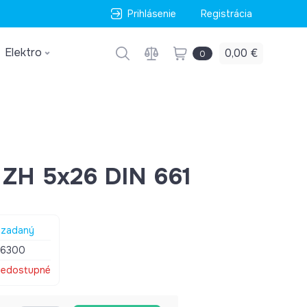
Prihlásenie
Registrácia
Elektro
0,00 €
0
ý ZH 5x26 DIN 661
zadaný
36300
edostupné