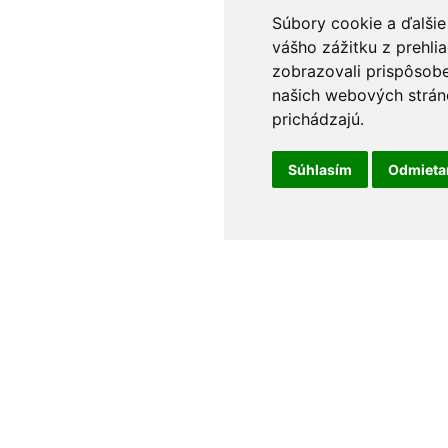
Súbory cookie a ďalšie
vášho zážitku z prehli
zobrazovali prispôsobe
našich webových stráno
prichádzajú.
Súhlasím
Odmiet
t
Odborné poradenstvo