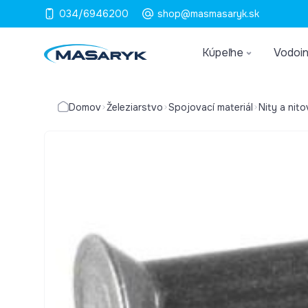
034/6946200
shop@masmasaryk.sk
Kúpeľne
Vodoin
Domov
Železiarstvo
Spojovací materiál
Nity a nit