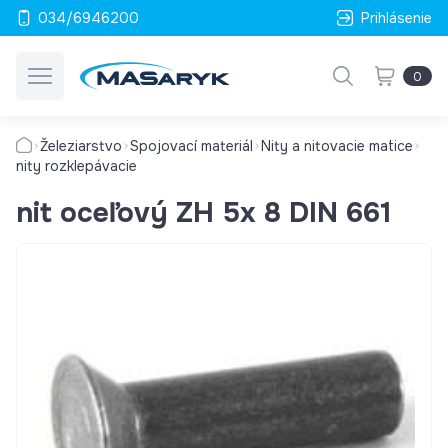
034/6946200
Prihlásenie
0
Železiarstvo
Spojovací materiál
Nity a nitovacie matice
nity rozklepávacie
nit oceľový ZH 5x 8 DIN 661