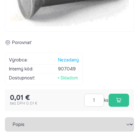
Porovnať
Výrobca:
Nezadaný
Interný kód:
907049
Dostupnosť:
Skladom
0,01 €
ks
bez DPH 0,01 €
Vybrať záložku