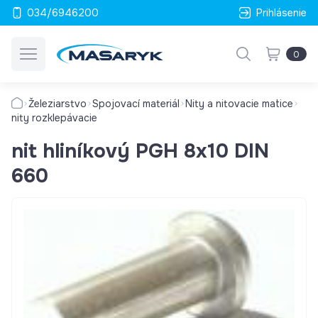
034/6946200
Prihlásenie
0
Železiarstvo
Spojovací materiál
Nity a nitovacie matice
nity rozklepávacie
nit hliníkový PGH 8x10 DIN
660