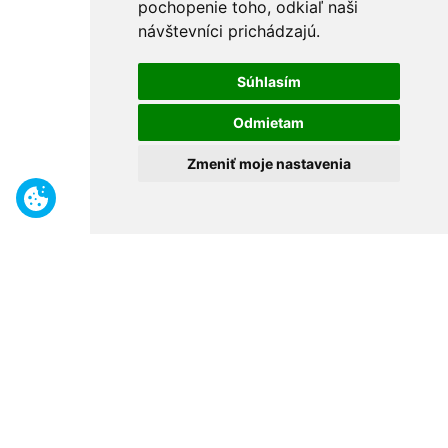
pochopenie toho, odkiaľ naši
návštevníci prichádzajú.
Súhlasím
Odmietam
Zmeniť moje nastavenia
Benefity
Široký sortiment
Odborné poradenstvo
30 rokov na trhu