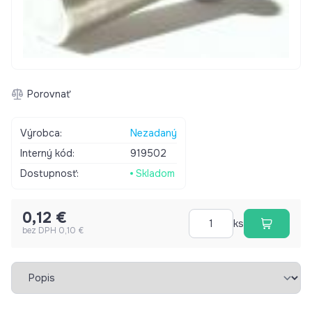
Porovnať
Výrobca:
Nezadaný
Interný kód:
919502
Dostupnosť:
Skladom
0,12 €
ks
bez DPH 0,10 €
Vybrať záložku