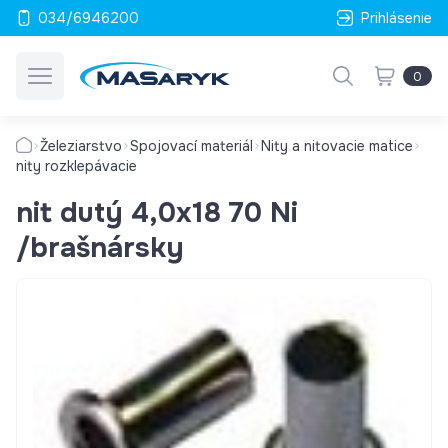
034/6946200
Prihlásenie
0
Železiarstvo
Spojovací materiál
Nity a nitovacie matice
nity rozklepávacie
nit dutý 4,0x18 70 Ni
/brašnársky