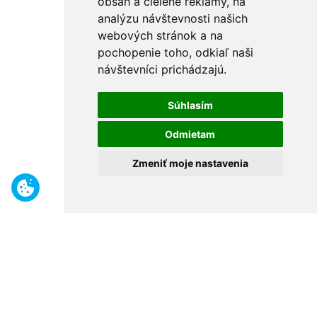
obsah a cielené reklamy, na
analýzu návštevnosti našich
webových stránok a na
pochopenie toho, odkiaľ naši
návštevníci prichádzajú.
Súhlasím
Odmietam
Zmeniť moje nastavenia
Benefity
Široký sortiment
Odborné poradenstvo