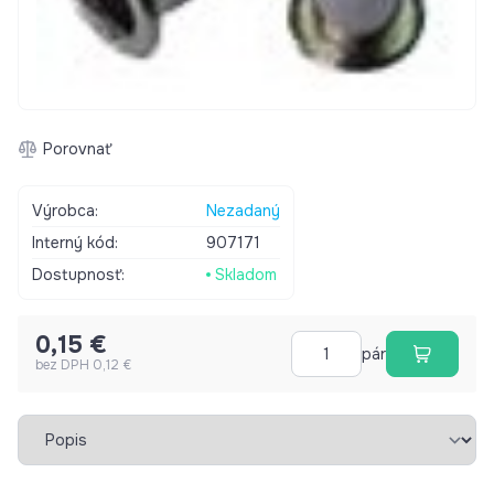
Porovnať
Výrobca:
Nezadaný
Interný kód:
907171
Dostupnosť:
Skladom
0,15 €
pár
bez DPH 0,12 €
Vybrať záložku