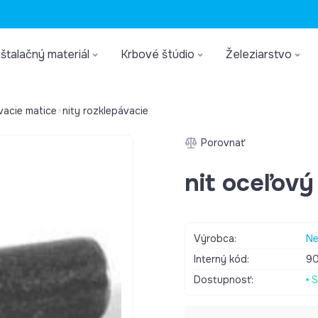
štalačný materiál
Krbové štúdio
Železiarstvo
ovacie matice
nity rozklepávacie
Porovnať
nit oceľov
Výrobca:
Ne
Interný kód:
9
Dostupnosť:
S