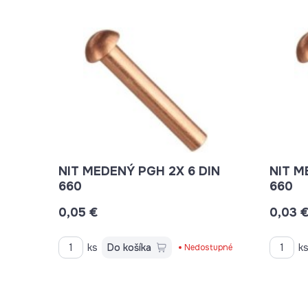
NIT MEDENÝ PGH 2X 6 DIN
NIT MEDE
660
660
0,05 €
0,03 
ks
Do košíka
k
Nedostupné