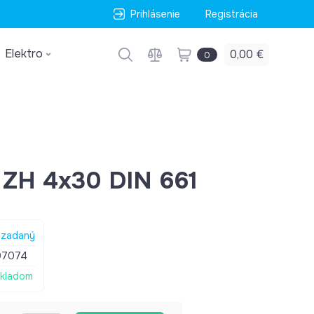
Prihlásenie
Registrácia
Elektro
0,00 €
0
ý ZH 4x30 DIN 661
zadaný
07074
kladom