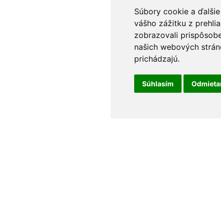
Súbory cookie a ďalšie
vášho zážitku z prehli
zobrazovali prispôsobe
našich webových stráno
prichádzajú.
Súhlasím
Odmiet
t
Odborné poradenstvo