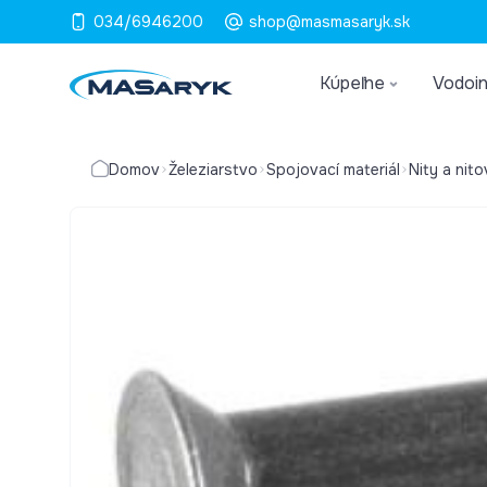
034/6946200
shop@masmasaryk.sk
Kúpeľne
Vodoin
Domov
Železiarstvo
Spojovací materiál
Nity a nit