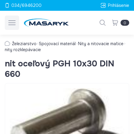
034/6946200
Prihlásenie
0
Železiarstvo
Spojovací materiál
Nity a nitovacie matice
nity rozklepávacie
nit oceľový PGH 10x30 DIN
660