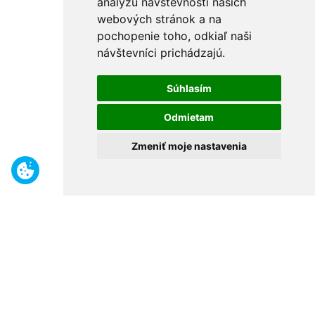
analýzu návštevnosti našich
webových stránok a na
pochopenie toho, odkiaľ naši
návštevníci prichádzajú.
Súhlasím
Odmietam
Zmeniť moje nastavenia
Benefity
Široký sortiment
Odborné poradenstvo