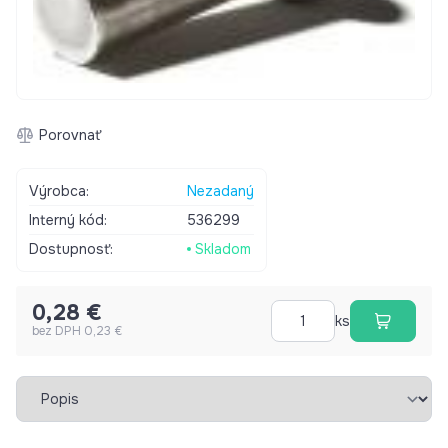
Porovnať
Výrobca:
Nezadaný
Interný kód:
536299
Dostupnosť:
Skladom
0,28 €
ks
bez DPH 0,23 €
Vybrať záložku