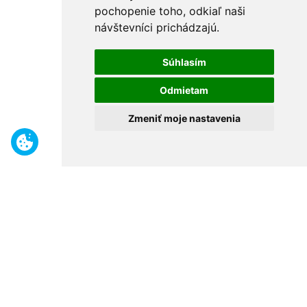
pochopenie toho, odkiaľ naši
návštevníci prichádzajú.
Súhlasím
Odmietam
Zmeniť moje nastavenia
Benefity
Široký sortiment
Odborné poradenstvo
30 rokov na trhu