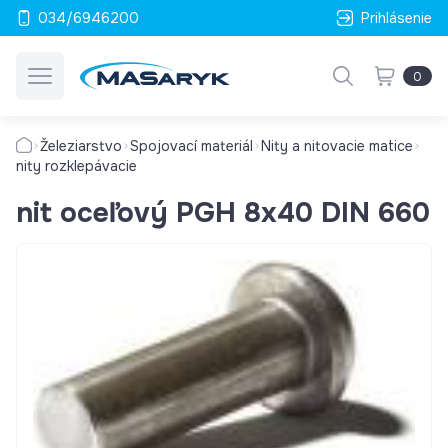
034/6946200
Prihlásenie
0
Železiarstvo
Spojovací materiál
Nity a nitovacie matice
nity rozklepávacie
nit oceľový PGH 8x40 DIN 660