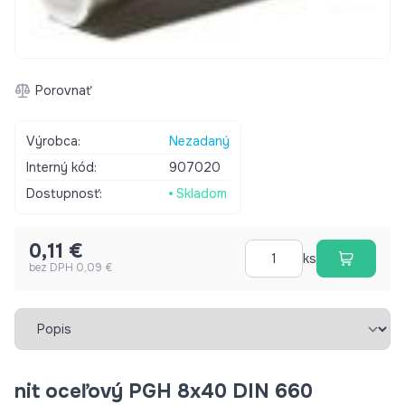
Porovnať
Výrobca:
Nezadaný
Interný kód:
907020
Dostupnosť:
Skladom
0,11 €
ks
bez DPH 0,09 €
Vybrať záložku
nit oceľový PGH 8x40 DIN 660