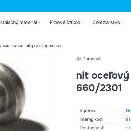
štalačný materiál
Krbové štúdio
Železiarstvo
ovacie matice
nity rozklepávacie
Porovnať
nit oceľov
660/2301
Výrobca:
Ne
Interný kód:
9
Dostupnosť:
S