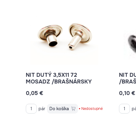
NIT DUTÝ 3,5X11 72
NIT D
MOSADZ /BRAŠNÁRSKY
/BRA
0,05 €
0,10 €
pár
Do košíka
p
Nedostupné