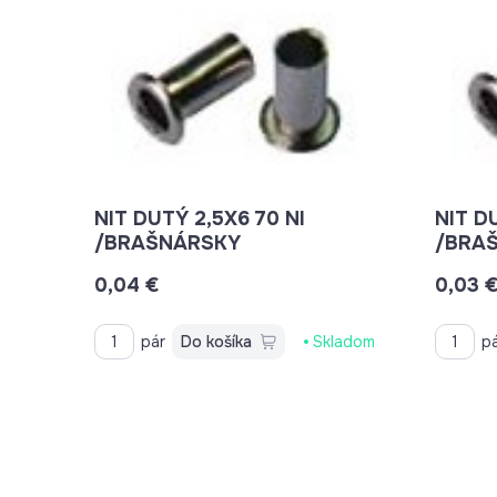
NIT DUTÝ 2,5X6 70 NI
NIT D
/BRAŠNÁRSKY
/BRA
0,04 €
0,03 
pár
Do košíka
Skladom
p