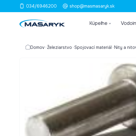
034/6946200
shop@masmasaryk.sk
Kúpeľne
Vodoin
Domov
Železiarstvo
Spojovací materiál
Nity a nit