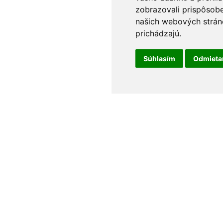
zobrazovali prispôsobe
našich webových stráno
prichádzajú.
Súhlasím
Odmiet
t
Odborné poradenstvo