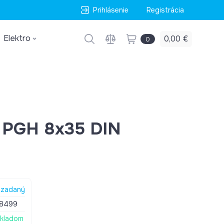
Prihlásenie
Registrácia
Elektro
0,00 €
0
ý PGH 8x35 DIN
zadaný
18499
kladom