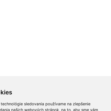
kies
 technológie sledovania používame na zlepšenie
adania našich webových stránok, na to, aby sme vám