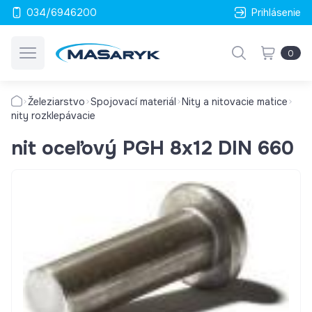
034/6946200
Prihlásenie
0
Železiarstvo
Spojovací materiál
Nity a nitovacie matice
nity rozklepávacie
nit oceľový PGH 8x12 DIN 660