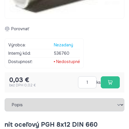
Porovnať
Výrobca:
Nezadaný
Interný kód:
536760
Dostupnosť:
Nedostupné
0,03 €
ks
bez DPH 0,02 €
Vybrať záložku
nit oceľový PGH 8x12 DIN 660