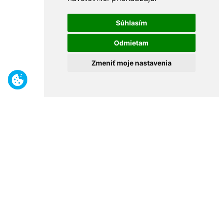
Súhlasím
Odmietam
Zmeniť moje nastavenia
Benefity
Široký sortiment
Odborné poradenstvo
30 rokov na trhu