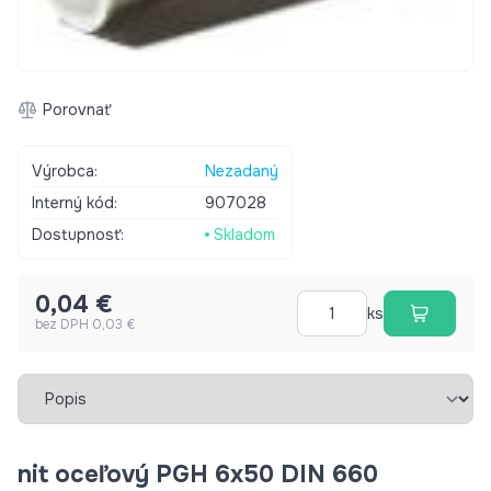
Porovnať
Výrobca:
Nezadaný
Interný kód:
907028
Dostupnosť:
Skladom
0,04 €
ks
bez DPH 0,03 €
Vybrať záložku
nit oceľový PGH 6x50 DIN 660