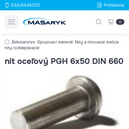
034/6946200
Prihlásenie
0
Železiarstvo
Spojovací materiál
Nity a nitovacie matice
nity rozklepávacie
nit oceľový PGH 6x50 DIN 660