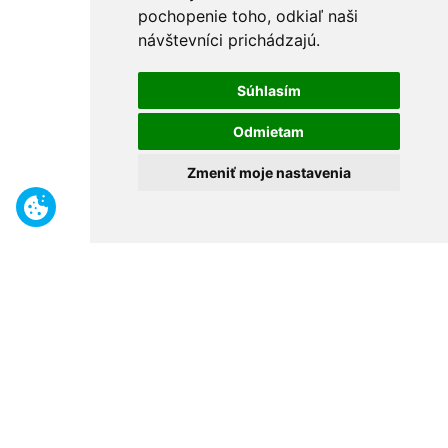
pochopenie toho, odkiaľ naši
návštevníci prichádzajú.
Súhlasím
Odmietam
Zmeniť moje nastavenia
Benefity
Široký sortiment
Odborné poradenstvo
30 rokov na trhu