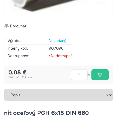
Porovnať
Výrobca:
Nezadaný
Interný kód:
907096
Dostupnosť:
Nedostupné
0,08 €
ks
bez DPH 0,07 €
Vybrať záložku
nit oceľový PGH 6x18 DIN 660