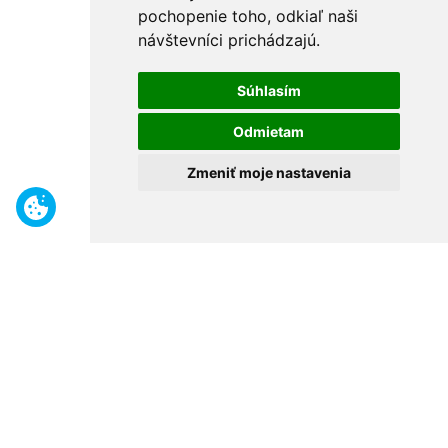
pochopenie toho, odkiaľ naši
návštevníci prichádzajú.
Súhlasím
Odmietam
Zmeniť moje nastavenia
Benefity
Široký sortiment
Odborné poradenstvo
30 rokov na trhu