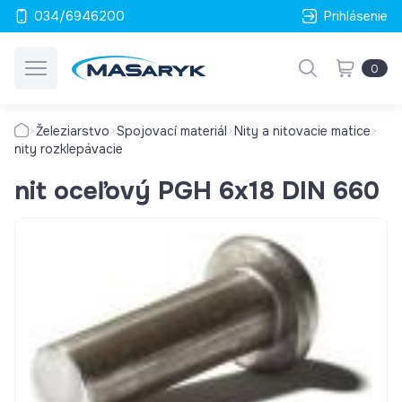
034/6946200
Prihlásenie
0
Železiarstvo
Spojovací materiál
Nity a nitovacie matice
nity rozklepávacie
nit oceľový PGH 6x18 DIN 660