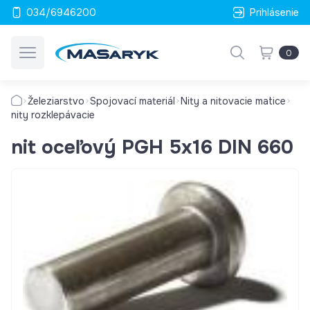
034/6946200
Prihlásenie
0
Železiarstvo
Spojovací materiál
Nity a nitovacie matice
nity rozklepávacie
nit oceľový PGH 5x16 DIN 660