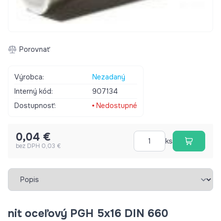
Porovnať
Výrobca:
Nezadaný
Interný kód:
907134
Dostupnosť:
Nedostupné
0,04 €
ks
bez DPH 0,03 €
Vybrať záložku
nit oceľový PGH 5x16 DIN 660