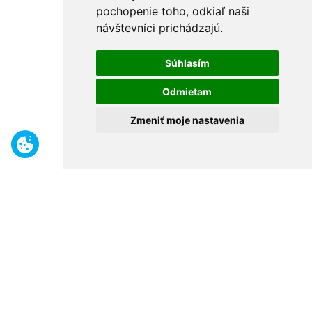
pochopenie toho, odkiaľ naši
návštevníci prichádzajú.
Súhlasím
Odmietam
Zmeniť moje nastavenia
Benefity
Široký sortiment
Odborné poradenstvo
30 rokov na trhu