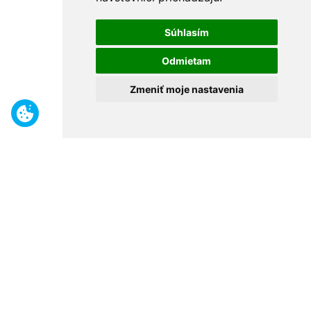
Súhlasím
Odmietam
Zmeniť moje nastavenia
Benefity
Široký sortiment
Odborné poradenstvo
30 rokov na trhu