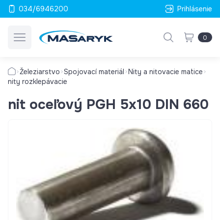
034/6946200
Prihlásenie
0
Železiarstvo
Spojovací materiál
Nity a nitovacie matice
nity rozklepávacie
nit oceľový PGH 5x10 DIN 660