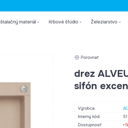
štalačný materiál
Krbové štúdio
Železiarstvo
Porovnať
drez ALVE
sifón excen
Výrobca:
A
Interný kód:
51
Dostupnosť:
N