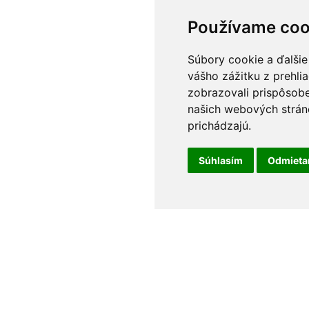
Používame coo
Súbory cookie a ďalšie
vášho zážitku z prehli
zobrazovali prispôsobe
našich webových stráno
prichádzajú.
Súhlasím
Odmiet
t
Odborné poradenstvo