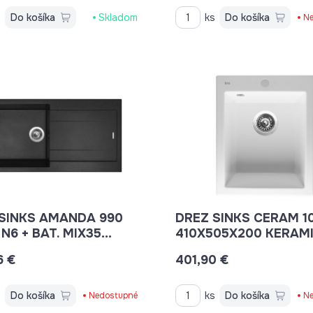
s
Do košíka
Skladom
ks
Do košíka
Ne
SINKS AMANDA 990
DREZ SINKS CERAM 1
N6 + BAT. MIX35
410X505X200 KERAM
BLACK
BIELY + SIF.
6 €
401,90 €
s
Do košíka
ks
Do košíka
Nedostupné
Ne