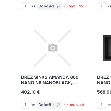
ks
Do košíka
k
Nedostupné
DREZ SINKS AMANDA 860
DREZ 
NANO N6 NANOBLACK,
NANO 
ARIAPURA + SIF.
NANO
402,10 €
568,0
ks
Do košíka
k
Nedostupné