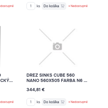
ks
Do košíka
dostupné
Nedostupné
0
DREZ SINKS CUBE 560
ICKÝ
NANO 560X505 FARBA N6 -
NANOBLACK ČISTO MATNÁ
344,81 €
ČIERNA
ks
Do košíka
dostupné
Nedostupné