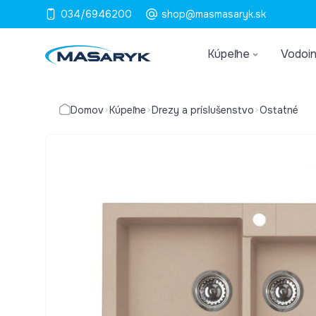
034/6946200
shop@masmasaryk.sk
Kúpeľne
Vodoin
Domov
Kúpeľne
Drezy a príslušenstvo
Ostatné