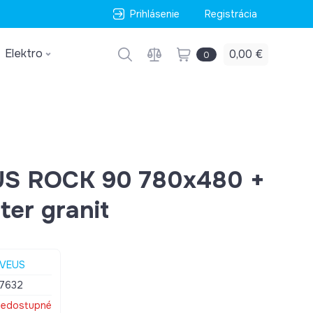
Prihlásenie
Registrácia
Elektro
0,00 €
0
US ROCK 90 780x480 +
ter granit
LVEUS
7632
edostupné