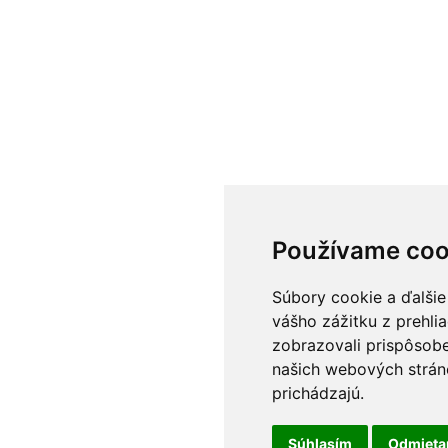
Používame coo
Súbory cookie a ďalšie
vášho zážitku z prehli
zobrazovali prispôsobe
našich webových stráno
prichádzajú.
Súhlasím
Odmiet