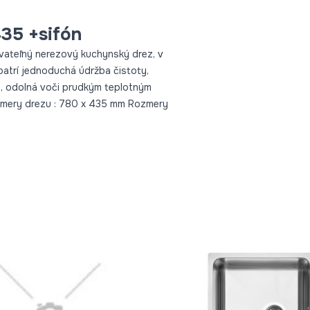
35 +sifón
vateľný nerezový kuchynský drez, v
patrí jednoduchá údržba čistoty,
e, odolná voči prudkým teplotným
ozmery drezu : 780 x 435 mm Rozmery