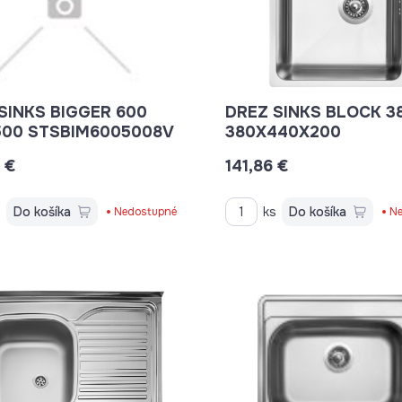
SINKS BIGGER 600
DREZ SINKS BLOCK 3
600X500 STSBIM6005008V
380X440X200
 €
141,86 €
s
Do košíka
ks
Do košíka
Nedostupné
Ne