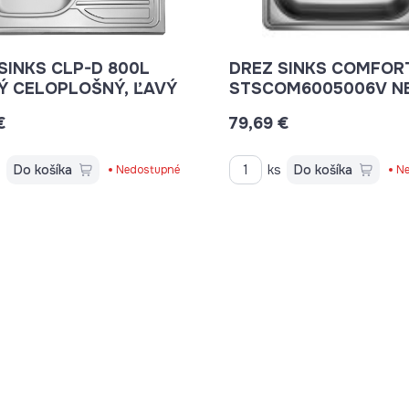
SINKS CLP-D 800L
DREZ SINKS COMFOR
Ý CELOPLOŠNÝ, ĽAVÝ
STSCOM6005006V N
€
79,69 €
s
Do košíka
ks
Do košíka
Nedostupné
Ne