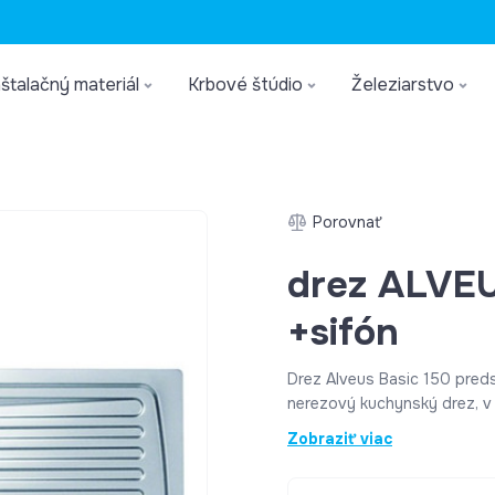
štalačný materiál
Krbové štúdio
Železiarstvo
Porovnať
drez ALVE
+sifón
Drez Alveus Basic 150 preds
nerezový kuchynský drez, v
hlavné vlastnosti patrí jed
Zobraziť viac
hygienická úroveň, odolnosť
prudkým teplotným zmenám, 