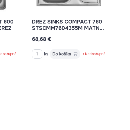
T 600
DREZ SINKS COMPACT 760
EREZ
STSCMM7604355M MATNÝ
NEREZ
68,68 €
ks
Do košíka
dostupné
Nedostupné