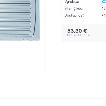
účinkom. Rozmery drezu : 780 x 435 mm Rozmery vaničky : 360 x
Výrobca:
KO
355 x 150 mm Hĺbka va
Interný kód:
12
Dostupnosť:
N
53,30 €
bez DPH 43,33 €