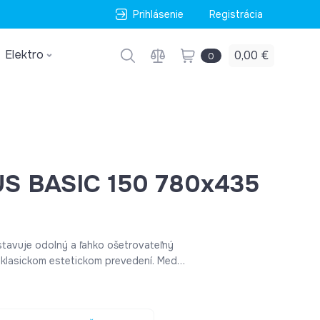
Prihlásenie
Registrácia
Elektro
0,00 €
0
US BASIC 150 780x435
tavuje odolný a ľahko ošetrovateľný
 klasickom estetickom prevedení. Medzi
noduchá údržba čistoty, vysoká
 proti vysokej teplote, odolná voči
proti nárazu ale aj proti chemickým