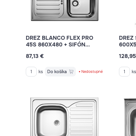
DREZ BLANCO FLEX PRO
DREZ 
45S 860X480 + SIFÓN
521007
87,13 €
128,95
ks
Do košíka
k
Nedostupné