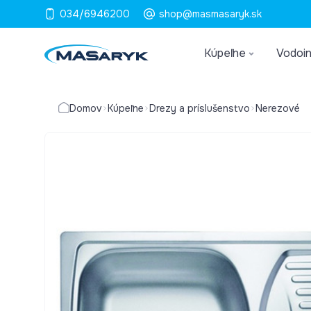
034/6946200
shop@masmasaryk.sk
Kúpeľne
Vodoin
Domov
Kúpeľne
Drezy a príslušenstvo
Nerezové