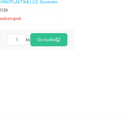
VINOPLASTIKA LOŽ, Slovinsko
ničky : 150 mm
1139
edostupné
ks
Do košíka