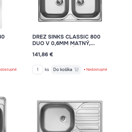
80
DREZ SINKS CLASSIC 800
DUO V 0,6MM MATNÝ,
800X500 + SIFÓN
141,86 €
ks
Do košíka
dostupné
Nedostupné