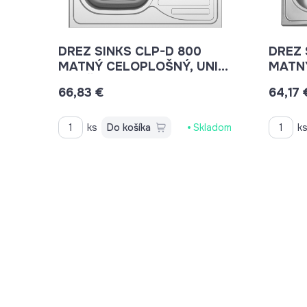
DREZ SINKS CLP-D 800
DREZ 
MATNÝ CELOPLOŠNÝ, UNIV.
MATN
OTOČNÝ SI
66,83 €
64,17 
STSCPM8006005M
ks
Do košíka
Skladom
k