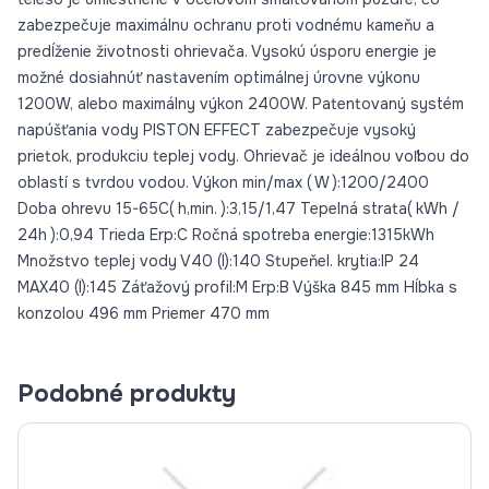
zabezpečuje maximálnu ochranu proti vodnému kameňu a
predĺženie životnosti ohrievača. Vysokú úsporu energie je
možné dosiahnúť nastavením optimálnej úrovne výkonu
1200W, alebo maximálny výkon 2400W. Patentovaný systém
napúšťania vody PISTON EFFECT zabezpečuje vysoký
prietok, produkciu teplej vody. Ohrievač je ideálnou voľbou do
oblastí s tvrdou vodou. Výkon min/max ( W ):1200/2400
Doba ohrevu 15-65C( h,min. ):3,15/1,47 Tepelná strata( kWh /
24h ):0,94 Trieda Erp:C Ročná spotreba energie:1315kWh
Množstvo teplej vody V40 (l):140 Stupeňel. krytia:IP 24
MAX40 (l):145 Záťažový profil:M Erp:B Výška 845 mm Hĺbka s
konzolou 496 mm Priemer 470 mm
Podobné produkty