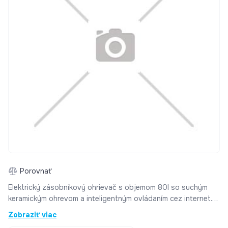
Porovnať
Elektrický zásobníkový ohrievač s objemom 80l so suchým
keramickým ohrevom a inteligentným ovládaním cez internet.
Ohrievač má široké uplatnenie všade tam, kde je potrebné
Zobraziť viac
centrálne ovládať teplotu vody a pracovné režimy. Ohrevné