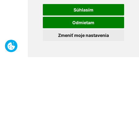
Súhlasím
Odmietam
Zmeniť moje nastavenia
Benefity
Široký sortiment
Odborné poradenstvo
30 rokov na trhu