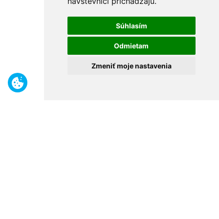
návštevníci prichádzajú.
Súhlasím
Odmietam
Zmeniť moje nastavenia
Benefity
Široký sortiment
Odborné poradenstvo
30 rokov na trhu