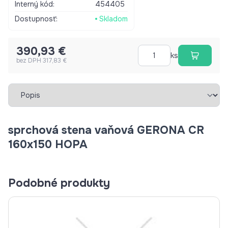
Interný kód:
454405
Dostupnosť:
Skladom
390,93 €
ks
bez DPH 317,83 €
Vybrať záložku
sprchová stena vaňová GERONA CR
160x150 HOPA
Podobné produkty