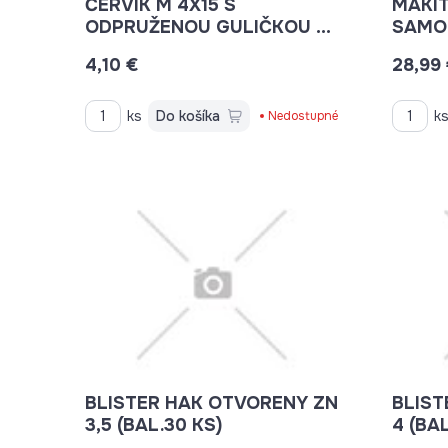
ČERVÍK M 4X15 S
MAKI
ODPRUŽENOU GULIČKOU M
SAMO
4X15 NORELEM 03040-04
4,2X4
4,10 €
28,99
31201
ks
Do košíka
k
Nedostupné
BLISTER HAK OTVORENY ZN
BLIST
3,5 (BAL.30 KS)
4 (BA