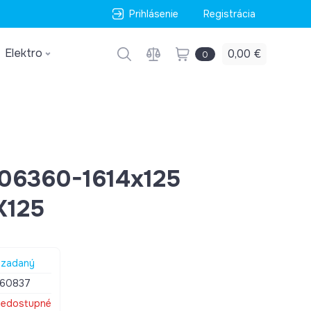
Prihlásenie
Registrácia
Elektro
0,00 €
0
6360-1614x125
X125
zadaný
060837
edostupné