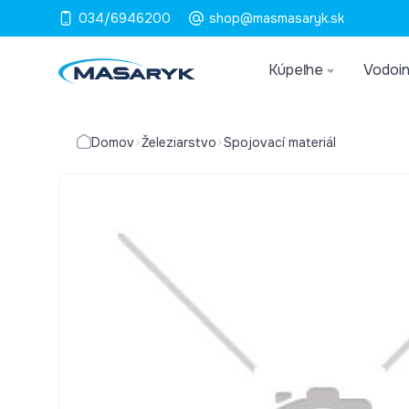
034/6946200
shop@masmasaryk.sk
Kúpeľne
Vodoin
Domov
Železiarstvo
Spojovací materiál