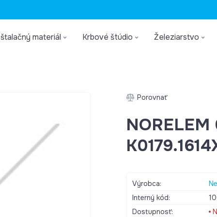
štalačný materiál
Krbové štúdio
Železiarstvo
Porovnať
NORELEM 0
K0179.1614
Výrobca:
Ne
Interný kód:
1
Dostupnosť:
N