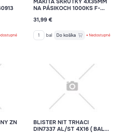
MAKITA SKRUTKY 4X35MM
 1000KS F-30913
NA PÁSIKOCH 1000KS F-
31777
31,99 €
bal
Do košíka
dostupné
Nedostupné
ENY ZN
BLISTER NIT TRHACI
DIN7337 AL/ST 4X16 ( BAL
55 KS)