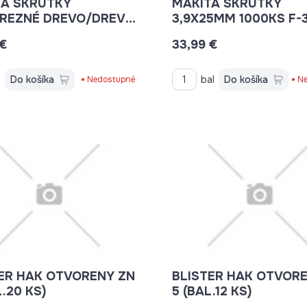
TA SKRUTKY
MAKITA SKRUTKY
REZNÉ DREVO/DREVO
3,9X25MM
0 1000KS/BAL. F-
 €
33,99 €
s
Do košíka
bal
Do košíka
Nedostupné
Ne
ER HAK OTVORENY ZN
BLISTER HAK OTVOR
L.20 KS)
5 (BAL.12 KS)