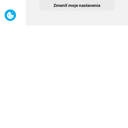
Zmeniť moje nastavenia
Benefity
Široký sortiment
Odborné poradenstvo
30 rokov na trhu
Naše predajne