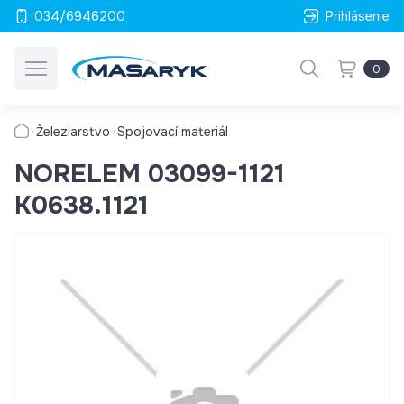
034/6946200
Prihlásenie
0
Železiarstvo
Spojovací materiál
NORELEM 03099-1121
K0638.1121