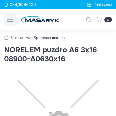
034/6946200
Prihlásenie
0
Železiarstvo
Spojovací materiál
NORELEM puzdro A6 3x16
08900-A0630x16