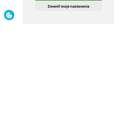
Zmeniť moje nastavenia
Benefity
Široký sortiment
Odborné poradenstvo
30 rokov na trhu
Naše predajne