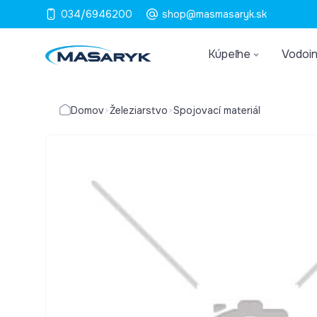
034/6946200
shop@masmasaryk.sk
Kúpeľne
Vodoin
Domov
Železiarstvo
Spojovací materiál