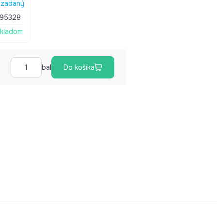
zadaný
095328
kladom
bal
Do košíka