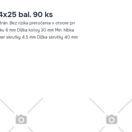
4x25 bal. 90 ks
án. Bez rizika pretočenia v otvore pri
áku 6 mm Dĺžka kotvy 30 mm Min. hĺbka
mer skrutky 4,5 mm Dĺžka skrutky 40 mm