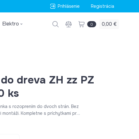
Prihlásenie
Registrácia
Elektro
0,00 €
0
t do dreva ZH zz PZ
0 ks
nka s rozoprením do dvoch strán. Bez
 s príchytkami pre
skrutky 4,5 mm Dĺžka skrutky 40 mm