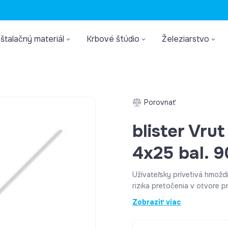
štalačný materiál
Krbové štúdio
Železiarstvo
Porovnať
blister Vru
4x25 bal. 9
Užívateľsky prívetivá hmoždi
rizika pretočenia v otvore pri montáži. Kompletne
zrkadlo Priemer vrtáku 6 mm Dĺžka kotvy 30 mm Min. hĺbka
Zobraziť viac
vyvŕtaného otvoru 45 mm Min. kotevná hĺbka 30 mm Priemer