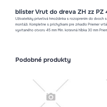
blister Vrut do dreva ZH zz PZ 
Užívateľsky prívetivá hmoždinka s rozoprením do dvoch str
montáži. Kompletne s príchytkami pre zrkadlo Priemer vrt
vyvŕtaného otvoru 45 mm Min. kotevná hĺbka 30 mm Prie
Podobné produkty