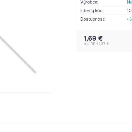
Výrobca:
Ne
Interný kód:
1
Dostupnosť:
S
1,69 €
bez DPH 1,37 €