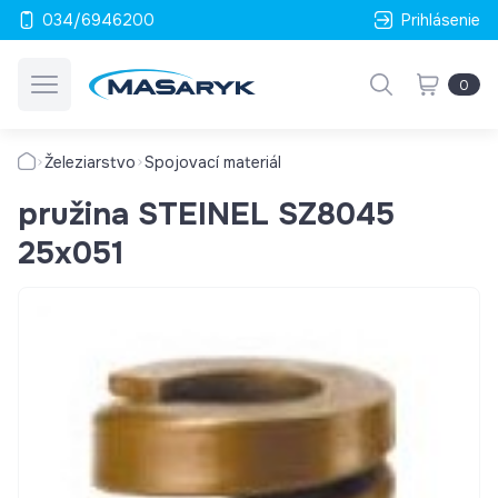
034/6946200
Prihlásenie
0
Železiarstvo
Spojovací materiál
pružina STEINEL SZ8045
25x051