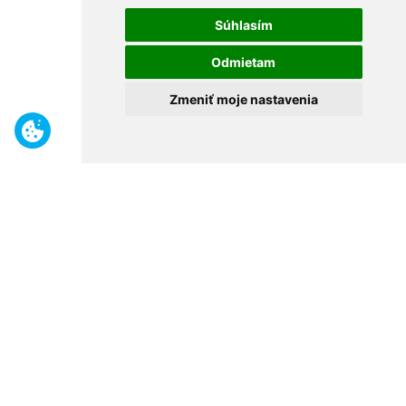
Súhlasím
Odmietam
Zmeniť moje nastavenia
Benefity
Široký sortiment
Odborné poradenstvo
30 rokov na trhu