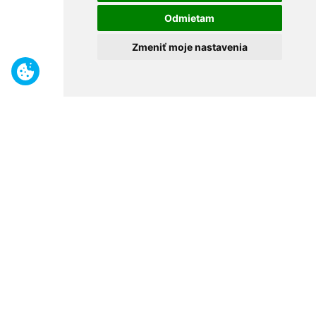
Odmietam
Zmeniť moje nastavenia
Benefity
Široký sortiment
Odborné poradenstvo
30 rokov na trhu
Naše predajne