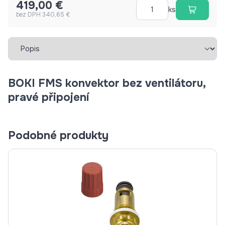
419,00 €
ks
bez DPH 340,65 €
Vybrať záložku
BOKI FMS konvektor bez ventilátoru,
pravé připojení
Podobné produkty