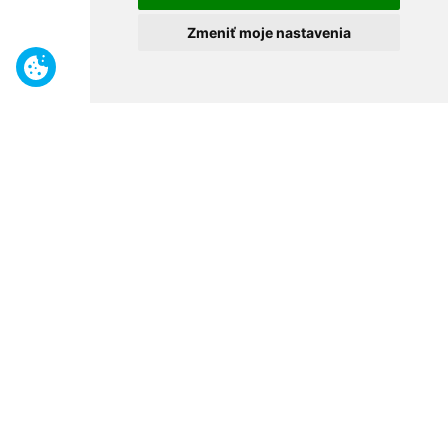
Zmeniť moje nastavenia
Benefity
Široký sortiment
Odborné poradenstvo
30 rokov na trhu
Naše predajne