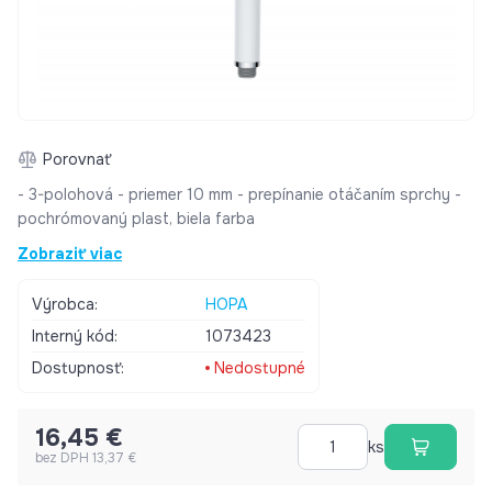
Porovnať
- 3-polohová - priemer 10 mm - prepínanie otáčaním sprchy -
pochrómovaný plast, biela farba
Zobraziť viac
Výrobca:
HOPA
Interný kód:
1073423
Dostupnosť:
Nedostupné
16,45 €
ks
bez DPH 13,37 €