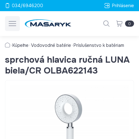
034/6946200
Prihlásenie
0
Kúpeľne
Vodovodné batérie
Príslušenstvo k batériam
sprchová hlavica ručná LUNA
biela/CR OLBA622143