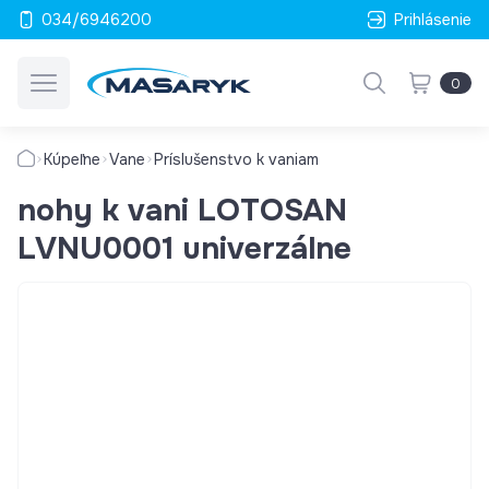
034/6946200
Prihlásenie
0
Kúpeľne
Vane
Príslušenstvo k vaniam
nohy k vani LOTOSAN
LVNU0001 univerzálne