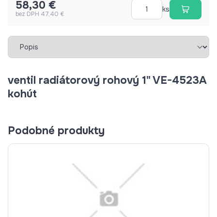
58,30 €
ks
bez DPH 47,40 €
Vybrať záložku
ventil radiátorový rohový 1" VE-4523A
kohút
Podobné produkty