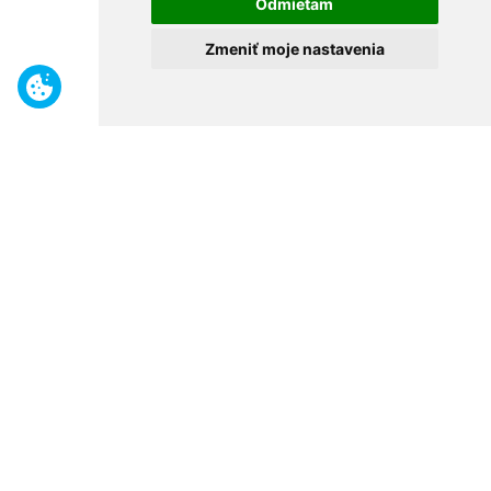
Odmietam
Zmeniť moje nastavenia
Benefity
Široký sortiment
Odborné poradenstvo
30 rokov na trhu
Naše predajne